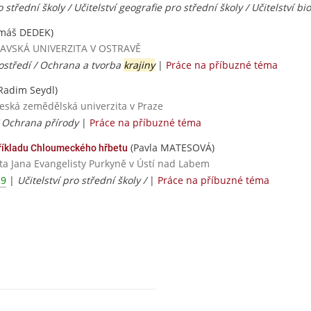
o střední školy / Učitelství geografie pro střední školy / Učitelství bi
máš DEDEK)
STRAVSKÁ UNIVERZITA V OSTRAVĚ
ostředí / Ochrana a tvorba
krajiny
|
Práce na příbuzné téma
Radim Seydl)
Česká zemědělská univerzita v Praze
/ Ochrana přírody
|
Práce na příbuzné téma
(Pavla MATESOVÁ)
říkladu Chloumeckého hřbetu
ita Jana Evangelisty Purkyně v Ústí nad Labem
29
|
Učitelství pro střední školy /
|
Práce na příbuzné téma