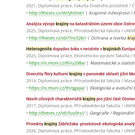
2021, Diplomová práce, Fakulta životního prostředí / 
•
http://theses.cz/id//yhiln4//
|
Krajinné inženýrství /
Analýza vývoje
krajiny
na katastrálním území obce Ostro
2025, Diplomová práce, Přírodovědecká fakulta / U
•
http://theses.cz/id//7nc52k//
|
Ochrana a tvorba
kraj
Heterogenita
dopadov šoku v neistote v
krajinách
Európs
2025, Diplomová práce, Ekonomicko-správní fakulta / 
•
https://is.muni.cz/th/u208a/
|
Matematické a statist
Diverzita flóry kulturní
krajiny
v panonské oblasti jižní M
2014, Diplomová práce, Přírodovědecká fakulta / Masa
•
https://is.muni.cz/th/qgaya/
|
Ekologická a evoluční 
Návrh cílových charakteristik
krajiny
pro jižní část Olom
2017, Diplomová práce, Přírodovědecká fakulta / U
•
http://theses.cz/id//luu0rs//
|
Geografie / Regionální
Proměny
krajiny
Zábřežska: prostorově-ekologická anal
2026, Diplomová práce, Přírodovědecká fakulta / U