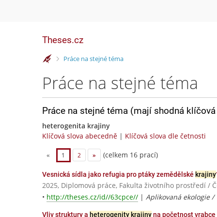
Theses.cz
>
Práce na stejné téma
Práce na stejné téma
Práce na stejné téma (mají shodná klíčová 
heterogenita krajiny
Klíčová slova abecedně
|
Klíčová slova dle četnosti
(celkem 16 prací)
«
1
2
»
Vesnická sídla jako refugia pro ptáky zemědělské
krajiny
2025, Diplomová práce, Fakulta životního prostředí / 
•
http://theses.cz/id//63cpce//
|
Aplikovaná ekologie /
Vliv struktury a
heterogenity krajiny
na početnost vrabce