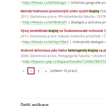
•
http://theses.cz/id//hdcejy//
|
Učitelství geografie pr
(To
Metody hodnocení prostorových změn využití
krajiny
2013, Diplomová práce, Přírodovědecká fakulta / O
•
http://theses.cz/id//8ndcof//
|
Ekologie a ochrana pr
(
Vývoj zemědělské
krajiny
na Českomoravské vrchovině
2015, Diplomová práce, Fakulta životního prostředí / 
•
http://theses.cz/id//my195e//
|
Inženýrská ekologie 
Svahové deformace jako faktor
heterogenity krajiny
na p
2008, Diplomová práce, Pedagogická fakulta / Univerz
•
http://dspace.ujep.cz/dspace/handle/123456789/27
(celkem 16 prací)
«
1
2
»
Další aplikace