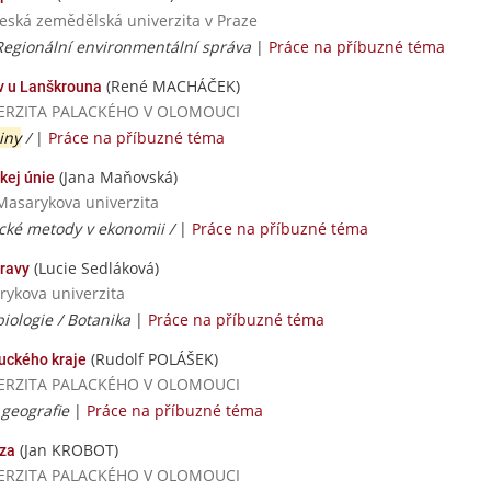
Česká zemědělská univerzita v Praze
 Regionální environmentální správa
|
Práce na příbuzné téma
(René MACHÁČEK)
v u Lanškrouna
NIVERZITA PALACKÉHO V OLOMOUCI
iny
/
|
Práce na příbuzné téma
(Jana Maňovská)
kej únie
Masarykova univerzita
ické metody v ekonomii /
|
Práce na příbuzné téma
(Lucie Sedláková)
oravy
rykova univerzita
biologie / Botanika
|
Práce na příbuzné téma
(Rudolf POLÁŠEK)
ouckého kraje
NIVERZITA PALACKÉHO V OLOMOUCI
 geografie
|
Práce na příbuzné téma
(Jan KROBOT)
ýza
NIVERZITA PALACKÉHO V OLOMOUCI