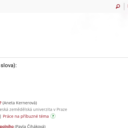
slova):
(Aneta Kernerová)
?
Česká zemědělská univerzita v Praze
|
Práce na příbuzné téma
(Pavla Čiháková)
 polního