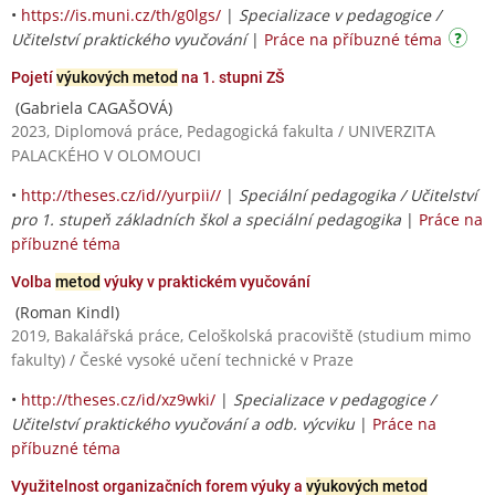
•
https://is.muni.cz/th/g0lgs/
|
Specializace v pedagogice /
Učitelství praktického vyučování
|
Práce na příbuzné téma
Pojetí
výukových metod
na 1. stupni ZŠ
(Gabriela CAGAŠOVÁ)
2023, Diplomová práce, Pedagogická fakulta / UNIVERZITA
PALACKÉHO V OLOMOUCI
•
http://theses.cz/id//yurpii//
|
Speciální pedagogika / Učitelství
pro 1. stupeň základních škol a speciální pedagogika
|
Práce na
příbuzné téma
Volba
metod
výuky v praktickém vyučování
(Roman Kindl)
2019, Bakalářská práce, Celoškolská pracoviště (studium mimo
fakulty) / České vysoké učení technické v Praze
•
http://theses.cz/id/xz9wki/
|
Specializace v pedagogice /
Učitelství praktického vyučování a odb. výcviku
|
Práce na
příbuzné téma
Využitelnost organizačních forem výuky a
výukových metod