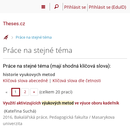
Přihlásit se
Přihlásit se (EduID)
Theses.cz
>
Práce na stejné téma
Práce na stejné téma
Práce na stejné téma (mají shodná klíčová slova):
historie vyukovych metod
Klíčová slova abecedně
|
Klíčová slova dle četnosti
(celkem 20 prací)
«
1
2
»
Využití aktivizujících
výukových metod
ve výuce oboru kadeřník
(Kateřina Suchá)
2016, Bakalářská práce, Pedagogická fakulta / Masarykova
univerzita