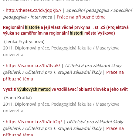
•
http://theses.cz/id//jqqkj5//
|
Speciální pedagogika / Speciální
pedagogika - intervence
|
Práce na příbuzné téma
Regionální
historie
a její vlastivědné prvky na I. st. ZŠ (Projektová
výuka se zaměřením na regionální
historii
města Vyškova)
(Lenka Frydrychová)
2011, Diplomová práce, Pedagogická fakulta / Masarykova
univerzita
•
https://is.muni.cz/th/tlvp5/
|
Učitelství pro základní školy
(pětileté) / Učitelství pro 1. stupeň základní školy
|
Práce na
příbuzné téma
Využití
výukových metod
ve vzdělávací oblasti Člověk a jeho svět
(Hana Krátká)
2011, Diplomová práce, Pedagogická fakulta / Masarykova
univerzita
•
https://is.muni.cz/th/teb2q/
|
Učitelství pro základní školy
(pětileté) / Učitelství pro 1. stupeň základní školy
|
Práce na
příbuzné téma