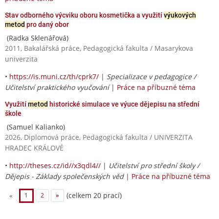
Stav odborného výcviku oboru kosmetička a využití
výukových
metod
pro daný obor
(Radka Sklenářová)
2011, Bakalářská práce, Pedagogická fakulta / Masarykova
univerzita
•
https://is.muni.cz/th/cprk7/
|
Specializace v pedagogice /
Učitelství praktického vyučování
|
Práce na příbuzné téma
Využití
metod
historické simulace ve výuce dějepisu na střední
škole
(Samuel Kalianko)
2026, Diplomová práce, Pedagogická fakulta / UNIVERZITA
HRADEC KRÁLOVÉ
•
http://theses.cz/id//x3qdl4//
|
Učitelství pro střední školy /
Dějepis - Základy společenských věd
|
Práce na příbuzné téma
(celkem 20 prací)
«
1
2
»