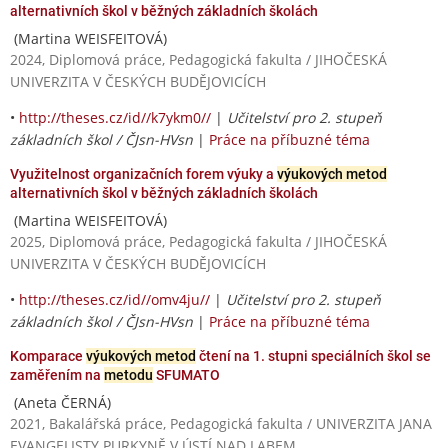
alternativních škol v běžných základních školách
(Martina WEISFEITOVÁ)
2024, Diplomová práce, Pedagogická fakulta / JIHOČESKÁ
UNIVERZITA V ČESKÝCH BUDĚJOVICÍCH
•
http://theses.cz/id//k7ykm0//
|
Učitelství pro 2. stupeň
základních škol / ČJsn-HVsn
|
Práce na příbuzné téma
Využitelnost organizačních forem výuky a
výukových metod
alternativních škol v běžných základních školách
(Martina WEISFEITOVÁ)
2025, Diplomová práce, Pedagogická fakulta / JIHOČESKÁ
UNIVERZITA V ČESKÝCH BUDĚJOVICÍCH
•
http://theses.cz/id//omv4ju//
|
Učitelství pro 2. stupeň
základních škol / ČJsn-HVsn
|
Práce na příbuzné téma
Komparace
výukových metod
čtení na 1. stupni speciálních škol se
zaměřením na
metodu
SFUMATO
(Aneta ČERNÁ)
2021, Bakalářská práce, Pedagogická fakulta / UNIVERZITA JANA
EVANGELISTY PURKYNĚ V ÚSTÍ NAD LABEM