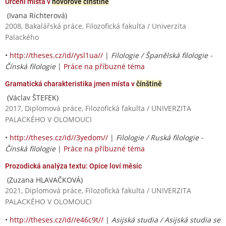
Určení místa v
hovorové čínštině
(Ivana Richterová)
2008, Bakalářská práce, Filozofická fakulta / Univerzita
Palackého
•
http://theses.cz/id//ysl1ua//
|
Filologie / Španělská filologie -
Čínská filologie
|
Práce na příbuzné téma
Gramatická charakteristika jmen místa v
čínštině
(Václav ŠTEFEK)
2017, Diplomová práce, Filozofická fakulta / UNIVERZITA
PALACKÉHO V OLOMOUCI
•
http://theses.cz/id//3yedom//
|
Filologie / Ruská filologie -
Čínská filologie
|
Práce na příbuzné téma
Prozodická analýza textu: Opice loví měsíc
(Zuzana HLAVAČKOVÁ)
2021, Diplomová práce, Filozofická fakulta / UNIVERZITA
PALACKÉHO V OLOMOUCI
•
http://theses.cz/id//e46c9t//
|
Asijská studia / Asijská studia se