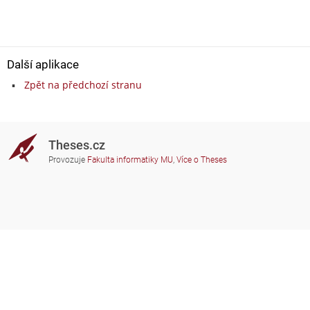
Další aplikace
Zpět na předchozí stranu
Theses.cz
Provozuje
Fakulta informatiky MU
,
Více o Theses
Potřebujete poradit?
Zapojené školy
theses@fi.muni.cz
Správci zapojených škol
Nápověda
Soukromí
Často kladené dotazy
Přístupnost