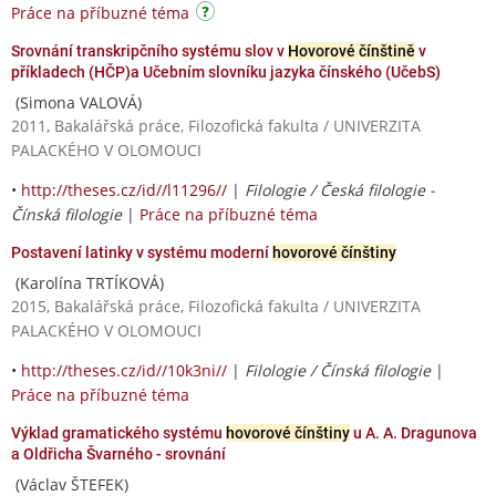
Práce na příbuzné téma
Srovnání transkripčního systému slov v
Hovorové čínštině
v
příkladech (HČP)a Učebním slovníku jazyka čínského (UčebS)
(Simona VALOVÁ)
2011, Bakalářská práce, Filozofická fakulta / UNIVERZITA
PALACKÉHO V OLOMOUCI
•
http://theses.cz/id//l11296//
|
Filologie / Česká filologie -
Čínská filologie
|
Práce na příbuzné téma
Postavení latinky v systému moderní
hovorové čínštiny
(Karolína TRTÍKOVÁ)
2015, Bakalářská práce, Filozofická fakulta / UNIVERZITA
PALACKÉHO V OLOMOUCI
•
http://theses.cz/id//10k3ni//
|
Filologie / Čínská filologie
|
Práce na příbuzné téma
Výklad gramatického systému
hovorové čínštiny
u A. A. Dragunova
a Oldřicha Švarného - srovnání
(Václav ŠTEFEK)