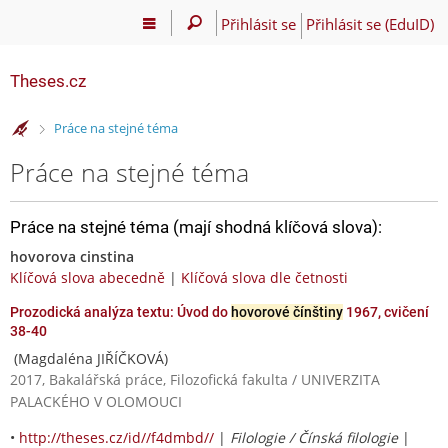
Přihlásit se
Přihlásit se (EduID)
Theses.cz
>
Práce na stejné téma
Práce na stejné téma
Práce na stejné téma (mají shodná klíčová slova):
hovorova cinstina
Klíčová slova abecedně
|
Klíčová slova dle četnosti
Prozodická analýza textu: Úvod do
hovorové čínštiny
1967, cvičení
38-40
(Magdaléna JIŘÍČKOVÁ)
2017, Bakalářská práce, Filozofická fakulta / UNIVERZITA
PALACKÉHO V OLOMOUCI
•
http://theses.cz/id//f4dmbd//
|
Filologie / Čínská filologie
|