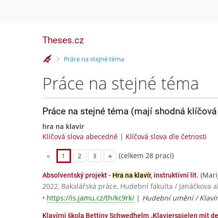
Theses.cz
>
Práce na stejné téma
Práce na stejné téma
Práce na stejné téma (mají shodná klíčová 
hra na klavir
Klíčová slova abecedně
|
Klíčová slova dle četnosti
(celkem 28 prací)
«
1
2
3
»
(Mari
Absolventský projekt -
Hra na klavír
, instruktivní lit.
2022, Bakalářská práce, Hudební fakulta / Janáčkova
•
https://is.jamu.cz/th/kc9rk/
|
Hudební umění / Klaví
Klavírní škola Bettiny Schwedhelm „Klavierspielen mit de