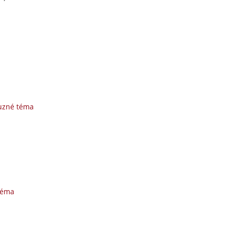
buzné téma
téma