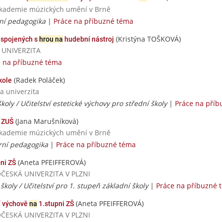
 akademie múzických umění v Brně
ní pedagogika
|
Práce na příbuzné téma
(Kristýna TOŠKOVÁ)
 spojených s
hrou na
hudební nástroj
Á UNIVERZITA
e na příbuzné téma
(Radek Poláček)
kole
a univerzita
školy / Učitelství estetické výchovy pro střední školy
|
Práce na pří
(Jana Marušníková)
 ZUŠ
 akademie múzických umění v Brně
rní pedagogika
|
Práce na příbuzné téma
(Aneta PFEIFFEROVÁ)
ni ZŠ
DOČESKÁ UNIVERZITA V PLZNI
 školy / Učitelství pro 1. stupeň základní školy
|
Práce na příbuzné 
(Aneta PFEIFFEROVÁ)
ní výchově
na
1.stupni ZŠ
DOČESKÁ UNIVERZITA V PLZNI