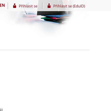
EN
Přihlásit se
Přihlásit se (EduID)
á)