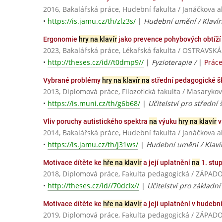
2016, Bakalářská práce, Hudební fakulta / Janáčkova
•
https://is.jamu.cz/th/zlz3s/
|
Hudební umění / Klavír
Ergonomie
hry na klavír
jako prevence pohybových obtíží
2023, Bakalářská práce, Lékařská fakulta / OSTRAVSK
•
http://theses.cz/id//t0dmp9//
|
Fyzioterapie /
|
Prác
Vybrané problémy
hry na klavír na
střední pedagogické š
2013, Diplomová práce, Filozofická fakulta / Masarykov
•
https://is.muni.cz/th/g6b68/
|
Učitelství pro střední 
Vliv poruchy autistického spektra
na
výuku
hry na klavír
v
2014, Bakalářská práce, Hudební fakulta / Janáčkova
•
https://is.jamu.cz/th/j31ws/
|
Hudební umění / Klaví
Motivace dítěte ke
hře na klavír
a její uplatnění
na
1. stup
2018, Diplomová práce, Fakulta pedagogická / ZÁPA
•
http://theses.cz/id//70dclx//
|
Učitelství pro základní
Motivace dítěte ke
hře na klavír
a její uplatnění v hudeb
2019, Diplomová práce, Fakulta pedagogická / ZÁPA