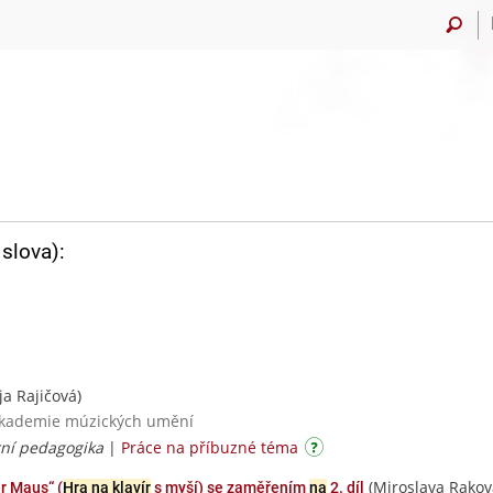
slova):
ja Rajičová)
 akademie múzických umění
rní pedagogika
|
Práce na příbuzné téma
(Miroslava Rakov
r Maus“ (
Hra na klavír
s myší) se zaměřením
na
2. díl