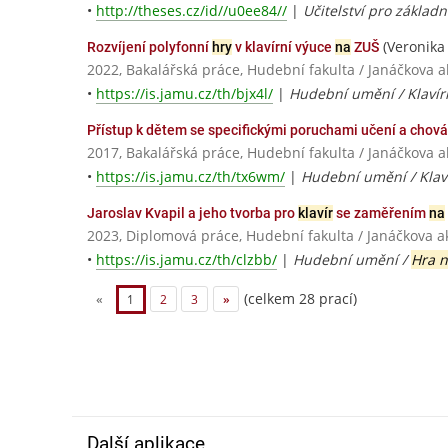
•
http://theses.cz/id//u0ee84//
|
Učitelství pro základn
(Veronika
Rozvíjení polyfonní
hry
v klavírní výuce
na
ZUŠ
2022, Bakalářská práce, Hudební fakulta / Janáčkova
•
https://is.jamu.cz/th/bjx4l/
|
Hudební umění / Klavír
Přístup k dětem se specifickými poruchami učení a chov
2017, Bakalářská práce, Hudební fakulta / Janáčkova
•
https://is.jamu.cz/th/tx6wm/
|
Hudební umění / Klav
Jaroslav Kvapil a jeho tvorba pro
klavír
se zaměřením
na
2023, Diplomová práce, Hudební fakulta / Janáčkova
•
https://is.jamu.cz/th/clzbb/
|
Hudební umění /
Hra n
(celkem 28 prací)
«
1
2
3
»
Další aplikace