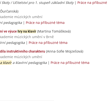
í školy / Učitelství pro 1. stupeň základní školy
|
Práce na příbuzné
 Ďurčanská)
 akademie múzických umění
ní pedagogika
|
Práce na příbuzné téma
(Martina Tomášková)
ání ve výuce
hry na klavír
 akademie múzických umění v Brně
írní pedagogika
|
Práce na příbuzné téma
(Anna-Sofie Mojzešová)
díla instruktivního charakteru
 akademie múzických umění
a klavír
a klavírní pedagogika
|
Práce na příbuzné téma