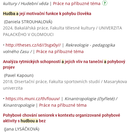
kultury / Hudební věda
|
Práce na příbuzné téma
Hudba a
její motivační funkce k pohybu člověka
(Daniela STROUHALOVÁ)
2024, Bakalářská práce, Fakulta tělesné kultury / UNIVERZITA
PALACKÉHO V OLOMOUCI
•
http://theses.cz/id//3sgx0y//
|
Rekreologie - pedagogika
volného času /
|
Práce na příbuzné téma
Analýza rytmických schopností
a
jejich vliv na taneční
a
pohybový
projev
(Pavel Kapoun)
2018, Disertační práce, Fakulta sportovních studií / Masarykova
univerzita
•
https://is.muni.cz/th/fouuv/
|
Kinantropologie (čtyřleté) /
Kinantropologie
|
Práce na příbuzné téma
Pohybové chování seniorek v kontextu organizované pohybové
aktivity s
hudbou a
bez
(Jana LYSÁČKOVÁ)