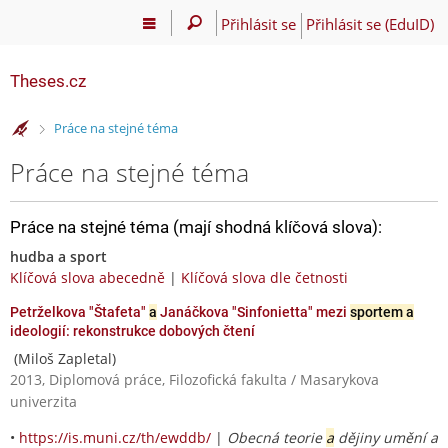
Přihlásit se
Přihlásit se (EduID)
Theses.cz
>
Práce na stejné téma
Práce na stejné téma
Práce na stejné téma (mají shodná klíčová slova):
hudba a sport
Klíčová slova abecedně
|
Klíčová slova dle četnosti
Petrželkova "Štafeta"
a
Janáčkova "Sinfonietta" mezi
sportem a
ideologií: rekonstrukce dobových čtení
(Miloš Zapletal)
2013, Diplomová práce, Filozofická fakulta / Masarykova
univerzita
•
https://is.muni.cz/th/ewddb/
|
Obecná teorie
a
dějiny umění a