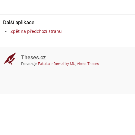
Další aplikace
Zpět na předchozí stranu
Theses.cz
Provozuje
Fakulta informatiky MU
,
Více o Theses
Potřebujete poradit?
Zapojené školy
theses@fi.muni.cz
Správci zapojených škol
Nápověda
Soukromí
Často kladené dotazy
Přístupnost