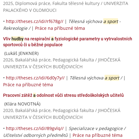
2025, Diplomová práce, Fakulta tělesné kultury / UNIVERZITA
PALACKÉHO V OLOMOUCI
•
http://theses.cz/id//rf678g//
|
Tělesná výchova
a sport
-
Rekreologie /
|
Práce na příbuzné téma
Vliv
hudby
na respirační
a
fyziologické parametry u vytrvalostních
sportovců či u běžné populace
(Lukáš JENKNER)
2026, Bakalářská práce, Pedagogická fakulta / JIHOČESKÁ
UNIVERZITA V ČESKÝCH BUDĚJOVICÍCH
•
http://theses.cz/id//6d0y7y//
|
Tělesná výchova
a sport
/
|
Práce na příbuzné téma
Pracovní zátěž
a
odolnost vůči stresu středoškolských učitelů
(Klára NOVOTNÁ)
2020, Bakalářská práce, Pedagogická fakulta / JIHOČESKÁ
UNIVERZITA V ČESKÝCH BUDĚJOVICÍCH
•
http://theses.cz/id//89gvlq//
|
Specializace v pedagogice /
Učitelství odborných předmětů
|
Práce na příbuzné téma