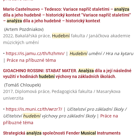
Mario Castelnuovo – Tedesco: Variace napříč staletími –
analýza
díla a jeho hudebně – historický kontext "Variace napříč staletími"
–
analýza
díla a jeho hudebně – historický kontext
(Artem Pozdniakov)
2022, Bakalářská práce,
Hudební
fakulta / Janáčkova akademie
múzických umění
•
https://is.jamu.cz/th/hzhmn/
|
Hudební
umění / Hra na kytaru
|
Práce na příbuzné téma
GIOACHINO ROSSINI: STABAT MATER.
Analýza
díla a její následné
využití v hodinách
hudební
výchovy na základních školách.
(Tomáš Chloupek)
2017, Diplomová práce, Pedagogická fakulta / Masarykova
univerzita
•
https://is.muni.cz/th/wrzr7/
|
Učitelství pro základní školy /
Učitelství
hudební
výchovy pro základní školy
|
Práce na
příbuzné téma
Strategická
analýza
společnosti Fender
Musical
Instruments