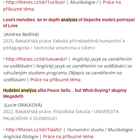
•
http://theses.cz/id//1us9zo//
|
Muzikologie /
|
Práce na
příbuzné téma
Love's melodies: An In-depth
analysis
of Depeche mode's portrayal
of Love
(Andrea Bedlivá)
2025, Bakalářská práce, Fakulta přírodovědně-humanitní a
pedagogická / Technická univerzita v Liberci
•
http://theses.cz/id//ueuwsb//
|
Anglický jazyk se zaměřením
na vzdělávání / Anglický jazyk se zaměřením na vzdělávání se
sdruženým studiem programu Dějepis se zaměřením na
vzdělávání
|
Práce na příbuzné téma
Hudební analýza
alba Peace Sells... but Who's Buying? skupiny
Megadeth
(Lucie ORÁLKOVÁ)
2022, Bakalářská práce, Filozofická fakulta / UNIVERZITA
PALACKÉHO V OLOMOUCI
•
http://theses.cz/id//1laalt//
|
Humanitní studia / Muzikologie -
Anglická filologie
|
Práce na příbuzné téma