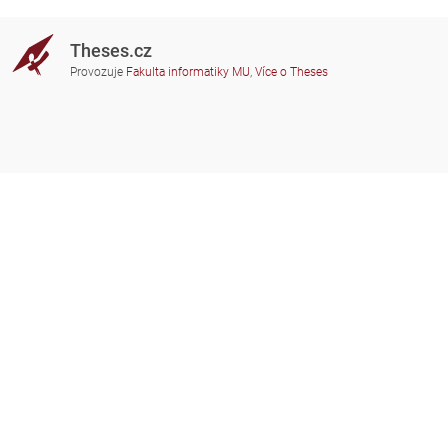
Theses.cz
Provozuje
Fakulta informatiky MU
,
Více o Theses
Potřebujete poradit?
Zapojené školy
theses@fi.muni.cz
Správci zapojených škol
Nápověda
Soukromí
Často kladené dotazy
Přístupnost
Zobrazit klasickou verzi
Nahoru