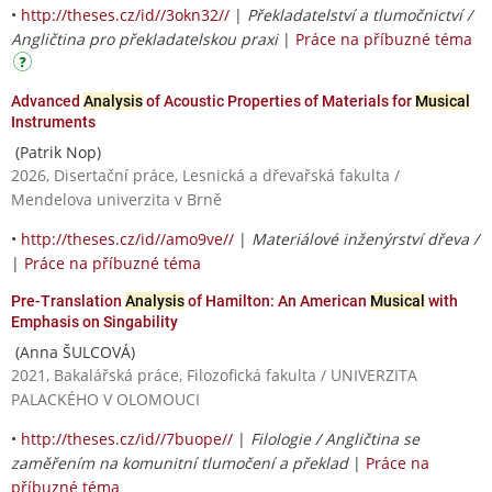
•
http://theses.cz/id//3okn32//
|
Překladatelství a tlumočnictví /
Angličtina pro překladatelskou praxi
|
Práce na příbuzné téma
Advanced
Analysis
of Acoustic Properties of Materials for
Musical
Instruments
(Patrik Nop)
2026, Disertační práce, Lesnická a dřevařská fakulta /
Mendelova univerzita v Brně
•
http://theses.cz/id//amo9ve//
|
Materiálové inženýrství dřeva /
|
Práce na příbuzné téma
Pre-Translation
Analysis
of Hamilton: An American
Musical
with
Emphasis on Singability
(Anna ŠULCOVÁ)
2021, Bakalářská práce, Filozofická fakulta / UNIVERZITA
PALACKÉHO V OLOMOUCI
•
http://theses.cz/id//7buope//
|
Filologie / Angličtina se
zaměřením na komunitní tlumočení a překlad
|
Práce na
příbuzné téma