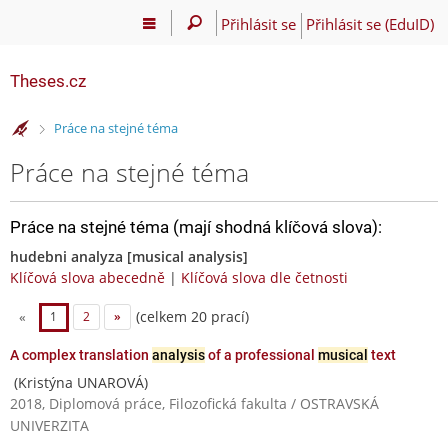
Přihlásit se
Přihlásit se (EduID)
Theses.cz
>
Práce na stejné téma
Práce na stejné téma
Práce na stejné téma (mají shodná klíčová slova):
hudebni analyza [musical analysis]
Klíčová slova abecedně
|
Klíčová slova dle četnosti
(celkem 20 prací)
«
1
2
»
A complex translation
analysis
of a professional
musical
text
(Kristýna UNAROVÁ)
2018, Diplomová práce, Filozofická fakulta / OSTRAVSKÁ
UNIVERZITA