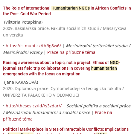
The Role of International
Humanitarian NGOs
in African Conflicts in
the Post-Cold War Period
(Viktoria Potapkina)
2009, Bakalářská práce, Fakulta sociálních studií / Masarykova
univerzita
•
https://is.muni.cz/th/ig8w6/
|
Mezinárodní teritoriální studia /
Mezinárodní vztahy
|
Práce na příbuzné téma
Raising awareness about a topic, not a project: Ethics of
NGO
-
journalists field trip collaborations in covering
humanitarian
emergencies with the focus on migration
(Jana KARASOVÁ)
2020, Diplomová práce, Cyrilometodějská teologická fakulta /
UNIVERZITA PALACKÉHO V OLOMOUCI
•
http://theses.cz/id//s3zdar//
|
Sociální politika a sociální práce
/ Mezinárodní humanitární a sociální práce
|
Práce na
příbuzné téma
Political Marketplace in Sites of Intractable Conflicts: Implications