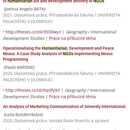
to
humanitarian
aid and development delivery of
NGOs
(Joshua Angelo BATA)
2021, Diplomová práce, Přírodovědecká fakulta / UNIVERZITA
PALACKÉHO V OLOMOUCI
•
http://theses.cz/id//3550wy//
|
Geography / International
Development Studies
|
Práce na příbuzné téma
Operationalising the
Humanitarian
, Development and Peace
Nexus: A Case Study Analysis of
NGOs
Implementing Nexus
Programming
(Paolo BARONE)
2020, Diplomová práce, Přírodovědecká fakulta / UNIVERZITA
PALACKÉHO V OLOMOUCI
•
http://theses.cz/id//hp0fy9//
|
Geography / International
Development Studies
|
Práce na příbuzné téma
An Analysis of Marketing Communication of Amnesty International
(Leila Butskhrikidze)
2020, Diplomová práce, Vysoká škola finanční a správní