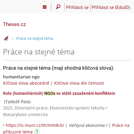
Přihlásit se
Přihlásit se (EduID)
Theses.cz
>
Práce na stejné téma
Práce na stejné téma
Práce na stejné téma (mají shodná klíčová slova):
humanitarian ngo
Klíčová slova abecedně
|
Klíčová slova dle četnosti
Role (humanitárních)
NGOs
ve státě zasaženém konfliktem
(Tadeáš Pala)
2025, Disertační práce, Ekonomicko-správní fakulta /
Masarykova univerzita
•
https://is.muni.cz/th/mm8c6/
|
Veřejná ekonomie /
|
Práce na
příbuzné téma