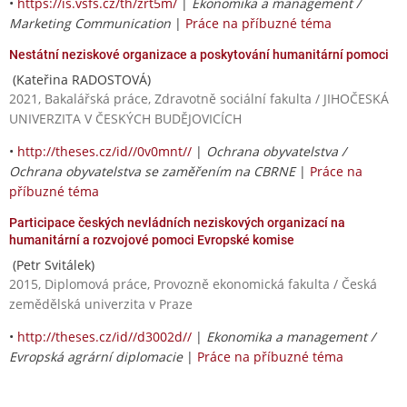
•
https://is.vsfs.cz/th/zrt5m/
|
Ekonomika a management /
Marketing Communication
|
Práce na příbuzné téma
Nestátní neziskové organizace a poskytování humanitární pomoci
(Kateřina RADOSTOVÁ)
2021, Bakalářská práce, Zdravotně sociální fakulta / JIHOČESKÁ
UNIVERZITA V ČESKÝCH BUDĚJOVICÍCH
•
http://theses.cz/id//0v0mnt//
|
Ochrana obyvatelstva /
Ochrana obyvatelstva se zaměřením na CBRNE
|
Práce na
příbuzné téma
Participace českých nevládních neziskových organizací na
humanitární a rozvojové pomoci Evropské komise
(Petr Svitálek)
2015, Diplomová práce, Provozně ekonomická fakulta / Česká
zemědělská univerzita v Praze
•
http://theses.cz/id//d3002d//
|
Ekonomika a management /
Evropská agrární diplomacie
|
Práce na příbuzné téma