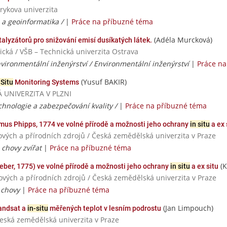
rykova univerzita
e a geoinformatika /
|
Práce na příbuzné téma
(Adéla Murcková)
alyzátorů pro snižování emisí dusíkatých látek.
ická / VŠB – Technická univerzita Ostrava
ironmentální inženýrství / Environmentální inženýrství
|
Práce na
(Yusuf BAKIR)
 Situ
Monitoring Systems
Á UNIVERZITA V PLZNI
chnologie a zabezpečování kvality /
|
Práce na příbuzné téma
mus Phipps, 1774 ve volné přírodě a možnosti jeho ochrany
in situ
a ex 
ových a přírodních zdrojů / Česká zemědělská univerzita v Praze
chovy zvířat
|
Práce na příbuzné téma
(K
eber, 1775) ve volné přírodě a možnosti jeho ochrany
in situ
a ex situ
nových a přírodních zdrojů / Česká zemědělská univerzita v Praze
 chovy
|
Práce na příbuzné téma
(Jan Limpouch)
Landsat a
in-situ
měřených teplot v lesním podrostu
Česká zemědělská univerzita v Praze