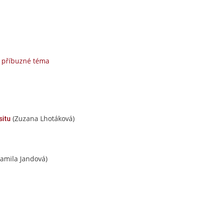
 příbuzné téma
(Zuzana Lhotáková)
situ
amila Jandová)