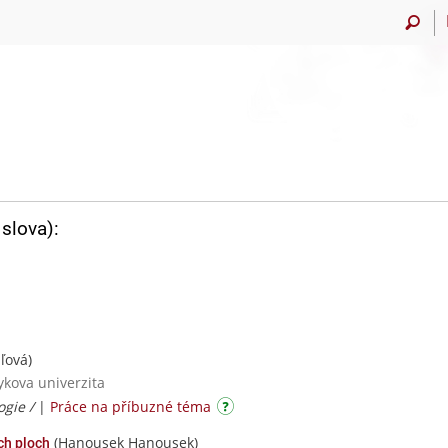
slova):
ľová)
ykova univerzita
ogie /
|
Práce na příbuzné téma
(Hanousek Hanousek)
ch ploch