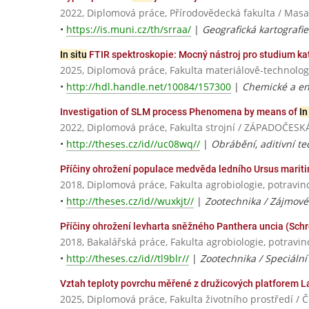
2022, Diplomová práce, Přírodovědecká fakulta / Masa
•
https://is.muni.cz/th/srraa/
|
Geografická kartografi
In situ
FTIR spektroskopie: Mocný nástroj pro studium kat
2025, Diplomová práce, Fakulta materiálově-technolog
•
http://hdl.handle.net/10084/157300
|
Chemické a env
Investigation of SLM process Phenomena by means of
In
2022, Diplomová práce, Fakulta strojní / ZÁPADOČESK
•
http://theses.cz/id//uc08wq//
|
Obrábění, aditivní te
Příčiny ohrožení populace medvěda ledního Ursus mariti
2018, Diplomová práce, Fakulta agrobiologie, potravin
•
http://theses.cz/id//wuxkjt//
|
Zootechnika / Zájmové 
Příčiny ohrožení levharta sněžného Panthera uncia (Schr
2018, Bakalářská práce, Fakulta agrobiologie, potravi
•
http://theses.cz/id//tl9blr//
|
Zootechnika / Speciální
Vztah teploty povrchu měřené z družicových platforem 
2025, Diplomová práce, Fakulta životního prostředí / 