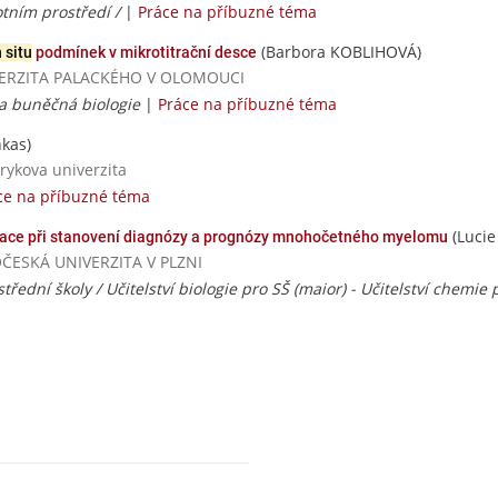
otním prostředí /
|
Práce na příbuzné téma
(Barbora KOBLIHOVÁ)
n situ
podmínek v mikrotitrační desce
UNIVERZITA PALACKÉHO V OLOMOUCI
 a buněčná biologie
|
Práce na příbuzné téma
kas)
rykova univerzita
ce na příbuzné téma
(Lucie
zace při stanovení diagnózy a prognózy mnohočetného myelomu
DOČESKÁ UNIVERZITA V PLZNI
střední školy / Učitelství biologie pro SŠ (maior) - Učitelství chemie