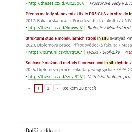
•
http://theses.cz/id//ux25p6//
|
Prostorové vědy v živ
Přenos metody stanovení aktivity DR5:GUS z in vitro do
i
2017, Bakalářská práce, Přírodovědecká fakulta / 
•
http://theses.cz/id//krxvwj//
|
Biologie / Molekulární
(Matyáš Pin
Strukturní studie molekulárních strojů
in situ
2020, Diplomová práce, Přírodovědecká fakulta / Masa
•
https://is.muni.cz/th/rqt36/
|
Fyzika / Biofyzika
|
Prá
Současné možnosti metody fluorescenční
in situ
hybridi
2025, Diplomová práce, Fakulta pedagogická / ZÁPA
•
http://theses.cz/id//zcyf32//
|
Učitelství biologie pro 
(celkem 20 prací)
«
1
2
»
Další aplikace