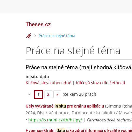
Theses.cz
>
Práce na stejné téma
Práce na stejné téma
Práce na stejné téma (mají shodná klíčová 
in-situ data
Klíčová slova abecedně
|
Klíčová slova dle četnosti
(celkem 20 prací)
«
1
2
»
(Simona Roha
Gély vytvárané
in situ
pre orálnu aplikáciu
2024, Disertační práce, Farmaceutická fakulta / Masar
•
https://is.muni.cz/th/hzlpy/
|
Farmaceutická technol
Hyperspektrální
data
jako zdroj informací o kvalitě vodní