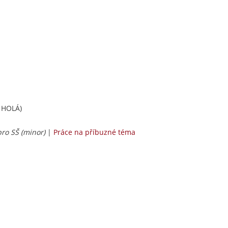
 HOLÁ)
 pro SŠ (minor)
|
Práce na příbuzné téma