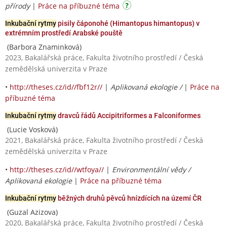
přírody
|
Práce na příbuzné téma
Inkubační rytmy
pisily čáponohé (Himantopus himantopus) v
extrémním prostředí Arabské pouště
(Barbora Znaminková)
2023, Bakalářská práce, Fakulta životního prostředí / Česká
zemědělská univerzita v Praze
•
http://theses.cz/id//fbf12r//
|
Aplikovaná ekologie /
|
Práce na
příbuzné téma
Inkubační rytmy
dravců řádů Accipitriformes a Falconiformes
(Lucie Vosková)
2021, Bakalářská práce, Fakulta životního prostředí / Česká
zemědělská univerzita v Praze
•
http://theses.cz/id//wtfoya//
|
Environmentální vědy /
Aplikovaná ekologie
|
Práce na příbuzné téma
Inkubační rytmy
běžných druhů pěvců hnízdících na území ČR
(Guzal Azizova)
2020, Bakalářská práce, Fakulta životního prostředí / Česká