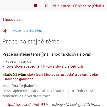
Přihlásit se
Přihlásit se (EduID)
Theses.cz
>
Práce na stejné téma
Práce na stejné téma
Práce na stejné téma (mají shodná klíčová slova):
inkubacni rytmus
Klíčová slova abecedně
|
Klíčová slova dle četnosti
Inkubační rytmy
sluky lesní (Scolopax rusticola) a bekasiny otavní
(Gallinago gallinago
(Kateřina Trejbalová)
2022, Diplomová práce, Fakulta životního prostředí / Česká
zemědělská univerzita v Praze
•
http://theses.cz/id//oj1l53//
|
Inženýrská ekologie / Ochrana