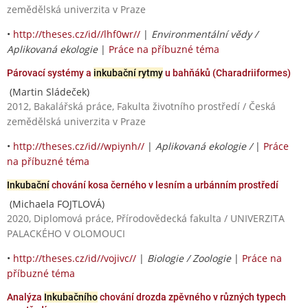
zemědělská univerzita v Praze
•
http://theses.cz/id//lhf0wr//
|
Environmentální vědy /
Aplikovaná ekologie
|
Práce na příbuzné téma
Párovací systémy a
inkubační rytmy
u bahňáků (Charadriiformes)
(Martin Sládeček)
2012, Bakalářská práce, Fakulta životního prostředí / Česká
zemědělská univerzita v Praze
•
http://theses.cz/id//wpiynh//
|
Aplikovaná ekologie /
|
Práce
na příbuzné téma
Inkubační
chování kosa černého v lesním a urbánním prostředí
(Michaela FOJTLOVÁ)
2020, Diplomová práce, Přírodovědecká fakulta / UNIVERZITA
PALACKÉHO V OLOMOUCI
•
http://theses.cz/id//vojivc//
|
Biologie / Zoologie
|
Práce na
příbuzné téma
Analýza
Inkubačního
chování drozda zpěvného v různých typech