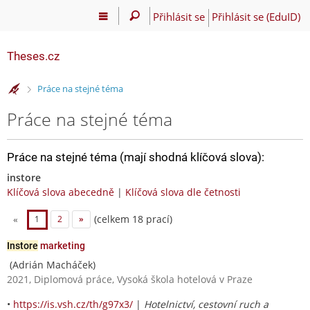
Přihlásit se
Přihlásit se (EduID)
Theses.cz
>
Práce na stejné téma
Práce na stejné téma
Práce na stejné téma (mají shodná klíčová slova):
instore
Klíčová slova abecedně
|
Klíčová slova dle četnosti
(celkem 18 prací)
«
1
2
»
Instore
marketing
(Adrián Macháček)
2021, Diplomová práce, Vysoká škola hotelová v Praze
•
https://is.vsh.cz/th/g97x3/
|
Hotelnictví, cestovní ruch a