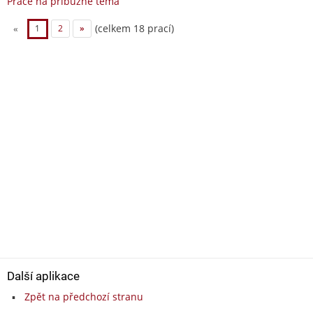
Práce na příbuzné téma
(celkem 18 prací)
«
1
2
»
Další aplikace
Zpět na předchozí stranu