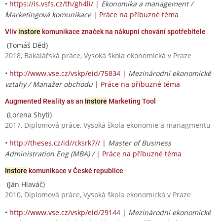
•
https://is.vsfs.cz/th/gh4li/
|
Ekonomika a management /
Marketingová komunikace
|
Práce na příbuzné téma
Vliv
instore
komunikace značek na nákupní chování spotřebitele
(Tomáš Děd)
2018, Bakalářská práce, Vysoká škola ekonomická v Praze
•
http://www.vse.cz/vskp/eid/75834
|
Mezinárodní ekonomické
vztahy / Manažer obchodu
|
Práce na příbuzné téma
Augmented Reality as an
Instore
Marketing Tool
(Lorena Shyti)
2017, Diplomová práce, Vysoká škola ekonomie a managmentu
•
http://theses.cz/id//cksrk7//
|
Master of Business
Administration Eng (MBA) /
|
Práce na příbuzné téma
Instore
komunikace v České republice
(Ján Hlaváč)
2010, Diplomová práce, Vysoká škola ekonomická v Praze
•
http://www.vse.cz/vskp/eid/29144
|
Mezinárodní ekonomické