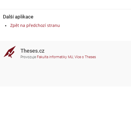
Další aplikace
Zpět na předchozí stranu
Theses.cz
Provozuje
Fakulta informatiky MU
,
Více o Theses
Potřebujete poradit?
Zapojené školy
theses@fi.muni.cz
Správci zapojených škol
Nápověda
Soukromí
Často kladené dotazy
Přístupnost