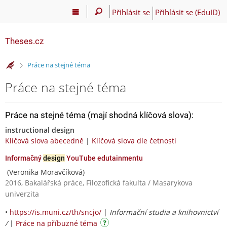
Přihlásit se
Přihlásit se (EduID)
Theses.cz
>
Práce na stejné téma
Práce na stejné téma
Práce na stejné téma (mají shodná klíčová slova):
instructional design
Klíčová slova abecedně
|
Klíčová slova dle četnosti
Informačný
design
YouTube edutainmentu
(Veronika Moravčíková)
2016, Bakalářská práce, Filozofická fakulta / Masarykova
univerzita
•
https://is.muni.cz/th/sncjo/
|
Informační studia a knihovnictví
/
|
Práce na příbuzné téma