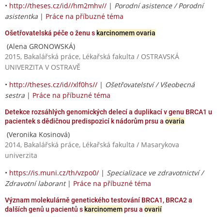
•
http://theses.cz/id//hm2mhv//
|
Porodní asistence / Porodní
asistentka
|
Práce na příbuzné téma
Ošetřovatelská péče o ženu s
karcinomem ovaria
(Alena GRONOWSKÁ)
2015, Bakalářská práce, Lékařská fakulta / OSTRAVSKÁ
UNIVERZITA V OSTRAVĚ
•
http://theses.cz/id//xlf0hs//
|
Ošetřovatelství / Všeobecná
sestra
|
Práce na příbuzné téma
Detekce rozsáhlých genomických delecí a duplikací v genu BRCA1 u
pacientek s dědičnou predispozicí k nádorům prsu a
ovaria
(Veronika Kosinová)
2014, Bakalářská práce, Lékařská fakulta / Masarykova
univerzita
•
https://is.muni.cz/th/vzpo0/
|
Specializace ve zdravotnictví /
Zdravotní laborant
|
Práce na příbuzné téma
Význam molekulárně genetického testování BRCA1, BRCA2 a
dalších genů u pacientů s
karcinomem
prsu a
ovarií