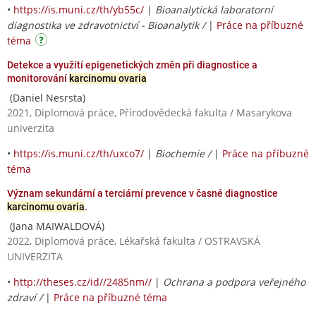
•
https://is.muni.cz/th/yb55c/
|
Bioanalytická laboratorní
diagnostika ve zdravotnictví - Bioanalytik /
|
Práce na příbuzné
téma
Detekce a využití epigenetických změn při diagnostice a
monitorování
karcinomu ovaria
(Daniel Nesrsta)
2021, Diplomová práce, Přírodovědecká fakulta / Masarykova
univerzita
•
https://is.muni.cz/th/uxco7/
|
Biochemie /
|
Práce na příbuzné
téma
Význam sekundární a terciární prevence v časné diagnostice
karcinomu ovaria
.
(Jana MAIWALDOVÁ)
2022, Diplomová práce, Lékařská fakulta / OSTRAVSKÁ
UNIVERZITA
•
http://theses.cz/id//2485nm//
|
Ochrana a podpora veřejného
zdraví /
|
Práce na příbuzné téma