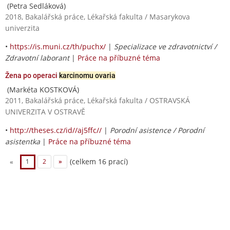
(Petra Sedláková)
2018, Bakalářská práce, Lékařská fakulta / Masarykova
univerzita
•
https://is.muni.cz/th/puchx/
|
Specializace ve zdravotnictví /
Zdravotní laborant
|
Práce na příbuzné téma
Žena po operaci
karcinomu ovaria
(Markéta KOSTKOVÁ)
2011, Bakalářská práce, Lékařská fakulta / OSTRAVSKÁ
UNIVERZITA V OSTRAVĚ
•
http://theses.cz/id//aj5ffc//
|
Porodní asistence / Porodní
asistentka
|
Práce na příbuzné téma
(celkem 16 prací)
«
1
2
»