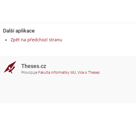
Další aplikace
Zpět na předchozí stranu
Theses.cz
Provozuje
Fakulta informatiky MU
,
Více o Theses
Potřebujete poradit?
Zapojené školy
theses@fi.muni.cz
Správci zapojených škol
Nápověda
Soukromí