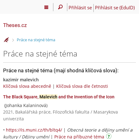
Přihlásit se
Přihlásit se (EduID)
Theses.cz
>
Práce na stejné téma
Práce na stejné téma
Práce na stejné téma (mají shodná klíčová slova):
kazimir malevich
Klíčová slova abecedně
|
Klíčová slova dle četnosti
The Black Square,
Malevich
and the Invention of the Icon
(Johanka Kalaninová)
2021, Bakalářská práce, Filozofická fakulta / Masarykova
univerzita
•
https://is.muni.cz/th/bltq4/
|
Obecná teorie a dějiny umění a
kultury / Dějiny umění
|
Práce na příbuzné téma