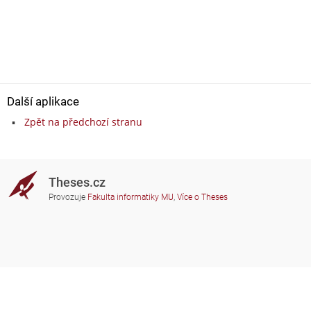
Další aplikace
Zpět na předchozí stranu
Theses.cz
Provozuje
Fakulta informatiky MU
,
Více o Theses
Potřebujete poradit?
Zapojené školy
theses@fi.muni.cz
Správci zapojených škol