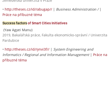
zemědělská univerzita v Praze
•
http://theses.cz/id//abugap//
|
Business Administration /
|
Práce na příbuzné téma
Success factors
of Smart Cities Initiatives
(Yaw Agyei Manu)
2019, Bakalářská práce, Fakulta ekonomicko-správní / Univerzita
Pardubice
•
http://theses.cz/id//ynvi3f//
|
System Engineering and
Informatics / Regional and Information Management
|
Práce na
příbuzné téma