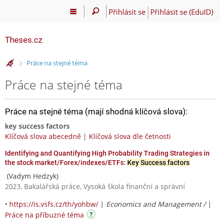
Přihlásit se
Přihlásit se (EduID)
Theses.cz
>
Práce na stejné téma
Práce na stejné téma
Práce na stejné téma (mají shodná klíčová slova):
key success factors
Klíčová slova abecedně
|
Klíčová slova dle četnosti
Identifying and Quantifying High Probability Trading Strategies in
the stock market/Forex/indexes/ETFs:
Key Success factors
(Vadym Hedzyk)
2023, Bakalářská práce, Vysoká škola finanční a správní
•
https://is.vsfs.cz/th/yohbw/
|
Economics and Management /
|
Práce na příbuzné téma