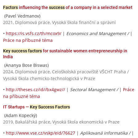
Factors
influencing the
success
of a company in a selected market
(Pavel Vedmanov)
2021, Diplomová práce, Vysoká škola finanční a správní
•
https://is.vsfs.cz/th/mcox9/
|
Economics and Management /
|
Práce na příbuzné téma
Key success factors
for sustainable women entrepreneurship in
India
(Ananya Bose Biswas)
2024, Diplomová práce, Celoškolská pracoviště VŠCHT Praha /
Vysoká škola chemicko-technologická v Praze
•
http://theses.cz/id//bx4gwz//
|
Sectoral Management /
|
Práce
na příbuzné téma
IT Startups —
Key Success Factors
(Adam Kopecký)
2019, Bakalářská práce, Vysoká škola ekonomická v Praze
•
http://www.vse.cz/vskp/eid/76627
|
Aplikovaná informatika /
|