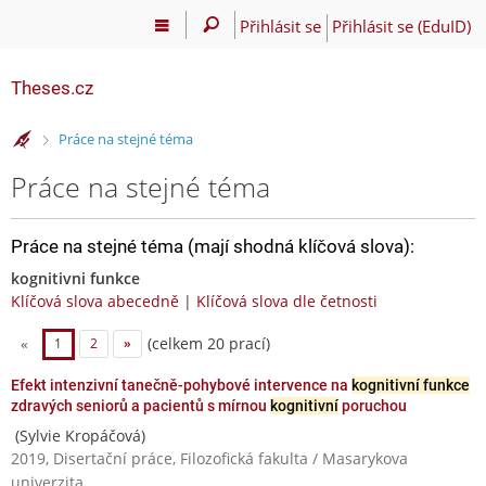
Přihlásit se
Přihlásit se (EduID)
Theses.cz
>
Práce na stejné téma
Práce na stejné téma
Práce na stejné téma (mají shodná klíčová slova):
kognitivni funkce
Klíčová slova abecedně
|
Klíčová slova dle četnosti
(celkem 20 prací)
«
1
2
»
Efekt intenzivní tanečně-pohybové intervence na
kognitivní funkce
zdravých seniorů a pacientů s mírnou
kognitivní
poruchou
(Sylvie Kropáčová)
2019, Disertační práce, Filozofická fakulta / Masarykova
univerzita