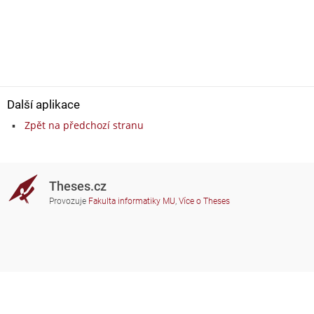
Další aplikace
Zpět na předchozí stranu
Theses.cz
Provozuje
Fakulta informatiky MU
,
Více o Theses
Potřebujete poradit?
Zapojené školy
theses@fi.muni.cz
Správci zapojených škol