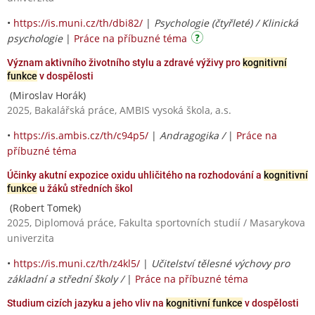
•
https://is.muni.cz/th/dbi82/
|
Psychologie (čtyřleté) / Klinická
psychologie
|
Práce na příbuzné téma
Význam aktivního životního stylu a zdravé výživy pro
kognitivní
funkce
v dospělosti
(Miroslav Horák)
2025, Bakalářská práce, AMBIS vysoká škola, a.s.
•
https://is.ambis.cz/th/c94p5/
|
Andragogika /
|
Práce na
příbuzné téma
Účinky akutní expozice oxidu uhličitého na rozhodování a
kognitivní
funkce
u žáků středních škol
(Robert Tomek)
2025, Diplomová práce, Fakulta sportovních studií / Masarykova
univerzita
•
https://is.muni.cz/th/z4kl5/
|
Učitelství tělesné výchovy pro
základní a střední školy /
|
Práce na příbuzné téma
Studium cizích jazyku a jeho vliv na
kognitivní funkce
v dospělosti