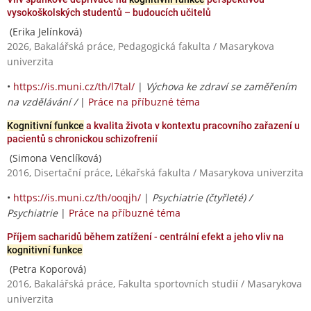
vysokoškolských studentů – budoucích učitelů
(Erika Jelínková)
2026, Bakalářská práce, Pedagogická fakulta / Masarykova
univerzita
•
https://is.muni.cz/th/l7tal/
|
Výchova ke zdraví se zaměřením
na vzdělávání /
|
Práce na příbuzné téma
Kognitivní funkce
a kvalita života v kontextu pracovního zařazení u
pacientů s chronickou schizofrenií
(Simona Venclíková)
2016, Disertační práce, Lékařská fakulta / Masarykova univerzita
•
https://is.muni.cz/th/ooqjh/
|
Psychiatrie (čtyřleté) /
Psychiatrie
|
Práce na příbuzné téma
Příjem sacharidů během zatížení - centrální efekt a jeho vliv na
kognitivní funkce
(Petra Koporová)
2016, Bakalářská práce, Fakulta sportovních studií / Masarykova
univerzita