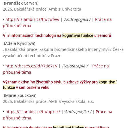
(František Carvan)
2026, Bakalářská práce, Ambis Univerzita
•
https://is.ambis.cz/th/cwfvv/
|
Andragogika /
|
Práce na
příbuzné téma
Vliv informačních technologií na
kognitivní funkce
u seniorů
(Adéla Kynclová)
, Bakalářská práce, Fakulta biomedicínského inženýrství / České
vysoké učení technické v Praze
•
http://theses.cz/id//7tie7s//
|
Fyzioterapie /
|
Práce na
příbuzné téma
Význam aktivního životního stylu a zdravé výživy pro
kognitivní
funkce
v seniorském věku
(Marie Součková)
2025, Bakalářská práce, AMBIS vysoká škola, a.s.
•
https://is.ambis.cz/th/ppxsk/
|
Andragogika /
|
Práce na
příbuzné téma
Vliv spánkové deprivace na
kognitivní funkce
perspektivou