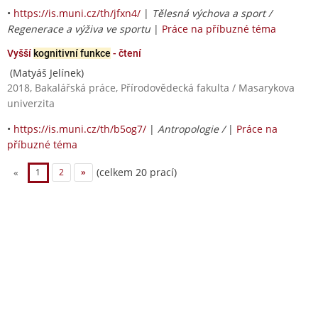
•
https://is.muni.cz/th/jfxn4/
|
Tělesná výchova a sport /
Regenerace a výživa ve sportu
|
Práce na příbuzné téma
Vyšší
kognitivní funkce
- čtení
(Matyáš Jelínek)
2018, Bakalářská práce, Přírodovědecká fakulta / Masarykova
univerzita
•
https://is.muni.cz/th/b5og7/
|
Antropologie /
|
Práce na
příbuzné téma
(celkem 20 prací)
«
1
2
»