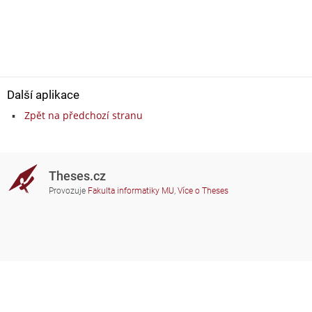
Další aplikace
Zpět na předchozí stranu
Theses.cz
Provozuje
Fakulta informatiky MU
,
Více o Theses
Potřebujete poradit?
Zapojené školy
theses@fi.muni.cz
Správci zapojených škol