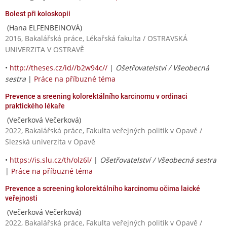
Bolest při koloskopii
(Hana ELFENBEINOVÁ)
2016, Bakalářská práce, Lékařská fakulta / OSTRAVSKÁ
UNIVERZITA V OSTRAVĚ
•
http://theses.cz/id//b2w94c//
|
Ošetřovatelství / Všeobecná
sestra
|
Práce na příbuzné téma
Prevence a sreening kolorektálního karcinomu v ordinaci
praktického lékaře
(Večerková Večerková)
2022, Bakalářská práce, Fakulta veřejných politik v Opavě /
Slezská univerzita v Opavě
•
https://is.slu.cz/th/olz6l/
|
Ošetřovatelství / Všeobecná sestra
|
Práce na příbuzné téma
Prevence a screening kolorektálního karcinomu očima laické
veřejnosti
(Večerková Večerková)
2022, Bakalářská práce, Fakulta veřejných politik v Opavě /