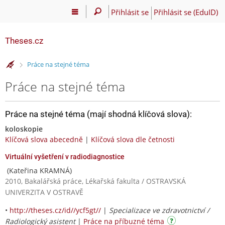
Přihlásit se
Přihlásit se (EduID)
Theses.cz
>
Práce na stejné téma
Práce na stejné téma
Práce na stejné téma (mají shodná klíčová slova):
koloskopie
Klíčová slova abecedně
|
Klíčová slova dle četnosti
Virtuální vyšetření v radiodiagnostice
(Kateřina KRAMNÁ)
2010, Bakalářská práce, Lékařská fakulta / OSTRAVSKÁ
UNIVERZITA V OSTRAVĚ
•
http://theses.cz/id//ycf5gt//
|
Specializace ve zdravotnictví /
Radiologický asistent
|
Práce na příbuzné téma