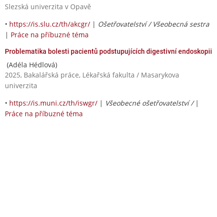
Slezská univerzita v Opavě
•
https://is.slu.cz/th/akcgr/
|
Ošetřovatelství / Všeobecná sestra
|
Práce na příbuzné téma
Problematika bolesti pacientů podstupujících digestivní endoskopii
(Adéla Hédlová)
2025, Bakalářská práce, Lékařská fakulta / Masarykova
univerzita
•
https://is.muni.cz/th/iswgr/
|
Všeobecné ošetřovatelství /
|
Práce na příbuzné téma