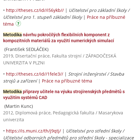
•
http://theses.cz/id//i56ykb//
|
Učitelství pro základní školy /
Učitelství pro 1. stupeň základní školy
|
Práce na příbuzné
téma
Metodika
návrhu pokročilých flexibilních komponent z
kompozitních materiálů za využití numerických simulací
(František SEDLÁČEK)
2019, Disertační práce, Fakulta strojní / ZÁPADOČESKÁ
UNIVERZITA V PLZNI
•
http://theses.cz/id//1fele3//
|
Strojní inženýrství / Stavba
strojů a zařízení
|
Práce na příbuzné téma
Metodika
přípravy učitele na výuku strojírenských předmětů s
využitím systémů CAD
(Martin Kunc)
2012, Diplomová práce, Pedagogická fakulta / Masarykova
univerzita
•
https://is.muni.cz/th/j9qtj/
|
Učitelství pro střední školy /
Učitelství odborných předmětů pro střední školy - specializace