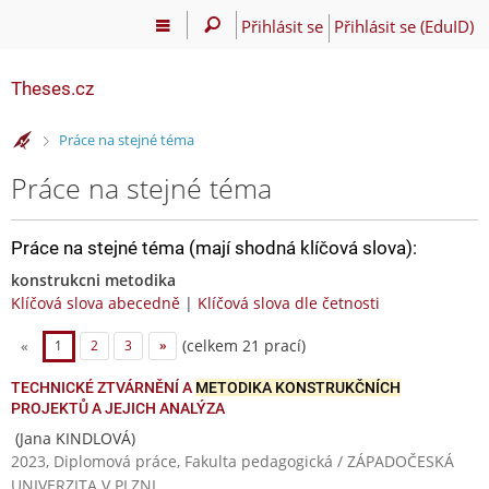
Přihlásit se
Přihlásit se (EduID)
Theses.cz
>
Práce na stejné téma
Práce na stejné téma
Práce na stejné téma (mají shodná klíčová slova):
konstrukcni metodika
Klíčová slova abecedně
|
Klíčová slova dle četnosti
(celkem 21 prací)
«
1
2
3
»
TECHNICKÉ ZTVÁRNĚNÍ A
METODIKA KONSTRUKČNÍCH
PROJEKTŮ A JEJICH ANALÝZA
(Jana KINDLOVÁ)
2023, Diplomová práce, Fakulta pedagogická / ZÁPADOČESKÁ
UNIVERZITA V PLZNI