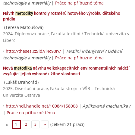
technologie a materiály
|
Práce na příbuzné téma
Návrh
metodiky
kontroly rozměrů hotového výrobku dětského
prádla
(Tereza Matoušová)
2024, Diplomová práce, Fakulta textilní / Technická univerzita v
Liberci
•
http://theses.cz/id//i4c90r//
|
Textilní inženýrství / Oděvní
technologie a materiály
|
Práce na příbuzné téma
Nová
metodika
návrhu velkokapacitních environmentálních nádrží
zvyšující jejich vybrané užitné vlastnosti
(Lukáš Drahorád)
2025, Disertační práce, Fakulta strojní / VŠB – Technická
univerzita Ostrava
•
http://hdl.handle.net/10084/158008
|
Aplikovaná mechanika /
|
Práce na příbuzné téma
(celkem 21 prací)
«
1
2
3
»