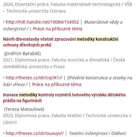
2024, Disertační práce, Fakulta materiálově-technologická / VŠB
– Technická univerzita Ostrava
•
http://hdl.handle.net/10084/154952
|
Materiálové vědy a
inženýrství /
|
Práce na příbuzné téma
Návrh dřevostavby včetně zpracování
metodiky konstrukční
ochrany dřevěných prvků
(Jindřich Barabáš)
2021, Diplomová práce, Fakulta lesnická a dřevařská / Česká
zemědělská univerzita v Praze
•
http://theses.cz/id//cqclk1//
|
Dřevěné konstrukce a stavby na
bázi dřeva /
|
Práce na příbuzné téma
Inovace
metodiky
kontroly rozměrů hotového výrobku dětského
prádla na figurínách
(Tereza Matoušová)
2023, Diplomová práce, Fakulta textilní / Technická univerzita v
Liberci
•
http://theses.cz/id//ouxuyv//
|
Textilní inženýrství / Oděvní