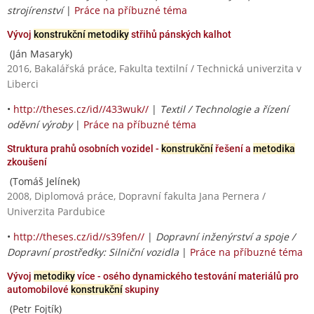
strojírenství
|
Práce na příbuzné téma
Vývoj
konstrukční metodiky
střihů pánských kalhot
(Ján Masaryk)
2016, Bakalářská práce, Fakulta textilní / Technická univerzita v
Liberci
•
http://theses.cz/id//433wuk//
|
Textil / Technologie a řízení
oděvní výroby
|
Práce na příbuzné téma
Struktura prahů osobních vozidel -
konstrukční
řešení a
metodika
zkoušení
(Tomáš Jelínek)
2008, Diplomová práce, Dopravní fakulta Jana Pernera /
Univerzita Pardubice
•
http://theses.cz/id//s39fen//
|
Dopravní inženýrství a spoje /
Dopravní prostředky: Silniční vozidla
|
Práce na příbuzné téma
Vývoj
metodiky
více - osého dynamického testování materiálů pro
automobilové
konstrukční
skupiny
(Petr Fojtík)