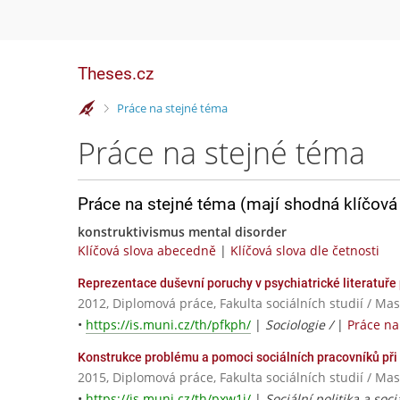
Theses.cz
>
Práce na stejné téma
Práce na stejné téma
Práce na stejné téma (mají shodná klíčová 
konstruktivismus mental disorder
Klíčová slova abecedně
|
Klíčová slova dle četnosti
Reprezentace duševní poruchy v psychiatrické literatuře
2012, Diplomová práce, Fakulta sociálních studií / Ma
•
https://is.muni.cz/th/pfkph/
|
Sociologie /
|
Práce na
Konstrukce problému a pomoci sociálních pracovníků při
2015, Diplomová práce, Fakulta sociálních studií / Ma
•
https://is.muni.cz/th/pxw1j/
|
Sociální politika a soc