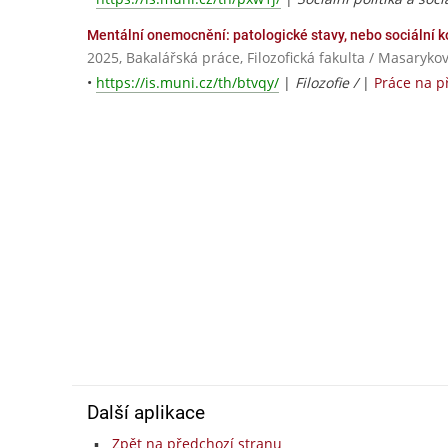
Mentální onemocnění: patologické stavy, nebo sociální k
2025, Bakalářská práce, Filozofická fakulta / Masaryko
•
https://is.muni.cz/th/btvqy/
|
Filozofie /
|
Práce na p
Další aplikace
Zpět na předchozí stranu