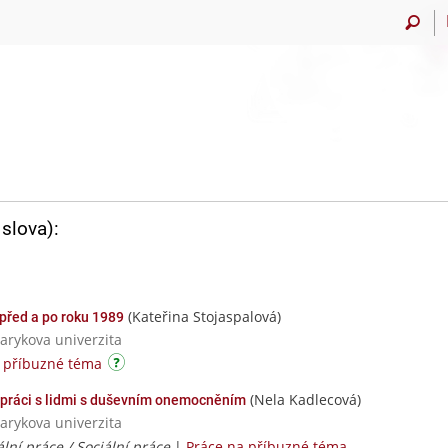
slova):
(Kateřina Stojaspalová)
 před a po roku 1989
sarykova univerzita
 příbuzné téma
(Nela Kadlecová)
 práci s lidmi s duševním onemocněním
sarykova univerzita
iální práce / Sociální práce
|
Práce na příbuzné téma