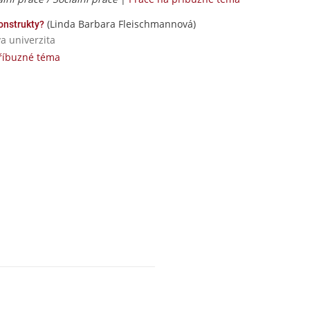
(Linda Barbara Fleischmannová)
onstrukty?
va univerzita
říbuzné téma