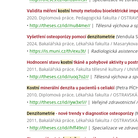
Validita měření
kostní
hmoty metodou bioelektrické impe
2020, Diplomová práce, Pedagogická fakulta / OSTRA
•
http://theses.cz/id//nu84me//
|
Tělesná výchova a sp
(Vendula S
Vyšetření osteoporózy pomocí
denzitometrie
2024, Bakalářská práce, Lékařská fakulta / Masarykova
•
https://is.muni.cz/th/exu3t/
|
Radiologická asistence
Hodnocení stavu
kostní
tkáně a pohybové aktivity u pos
2011, Bakalářská práce, Fakulta tělesné kultury / 
•
http://theses.cz/id//uoq7o2//
|
Tělesná výchova a spor
(Petra PÍC
Kostní
minerální denzita u pacientů s celiakií
2010, Diplomová práce, Lékařská fakulta / OSTRAVSK
•
http://theses.cz/id//yw3xrl//
|
Veřejné zdravotnictví
(
Denzitometrie
- nové trendy v diagnostice osteoporózy
2011, Bakalářská práce, Lékařská fakulta / OSTRAVS
•
http://theses.cz/id//hff49n//
|
Specializace ve zdravot