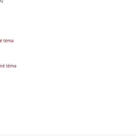
Á)
né téma
zné téma