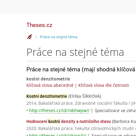
Theses.cz
>
Práce na stejné téma
Práce na stejné téma
Práce na stejné téma (mají shodná klíčová 
kostni denzitometrie
Klíčová slova abecedně
|
Klíčová slova dle četnosti
(Eliška ŠÍRKOVÁ)
Kostní denzitometrie
2014, Bakalářská práce, Zdravotně sociální fakulta 
•
http://theses.cz/id//obhwpw//
|
Specializace ve zdrav
(Barbora Ku
Hodnocení
kostní
denzity a nutričního stavu
2020, Bakalářská práce, Fakulta zdravotnických studií 
•
http://theses.cz/id//zbinn3//
|
Specializace ve zdravo