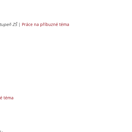
stupeň ZŠ
|
Práce na příbuzné téma
né téma