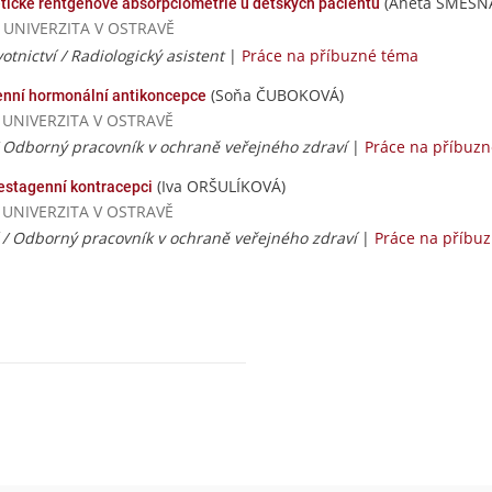
(Aneta SMĚŠN
ické rentgenové absorpciometrie u dětských pacientů
KÁ UNIVERZITA V OSTRAVĚ
otnictví / Radiologický asistent
|
Práce na příbuzné téma
(Soňa ČUBOKOVÁ)
enní hormonální antikoncepce
Á UNIVERZITA V OSTRAVĚ
/ Odborný pracovník v ochraně veřejného zdraví
|
Práce na příbuz
(Iva ORŠULÍKOVÁ)
gestagenní kontracepci
Á UNIVERZITA V OSTRAVĚ
í / Odborný pracovník v ochraně veřejného zdraví
|
Práce na příbu