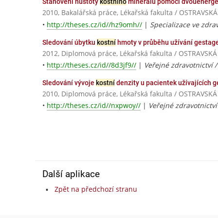
Stanovení hustoty
kostního
minerálu pomocí dvouenerget
2010, Bakalářská práce, Lékařská fakulta / OSTRAVS
•
http://theses.cz/id//hz9omh//
|
Specializace ve zdrav
Sledování úbytku
kostní
hmoty v průběhu užívání gestag
2012, Diplomová práce, Lékařská fakulta / OSTRAVSK
•
http://theses.cz/id//8d3jf9//
|
Veřejné zdravotnictví 
Sledování vývoje
kostní
denzity u pacientek užívajících 
2010, Diplomová práce, Lékařská fakulta / OSTRAVSK
•
http://theses.cz/id//nxpwoy//
|
Veřejné zdravotnictv
Další aplikace
Zpět na předchozí stranu