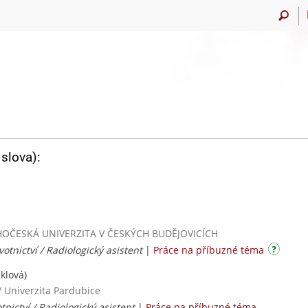
slova):
/ JIHOČESKÁ UNIVERZITA V ČESKÝCH BUDĚJOVICÍCH
otnictví / Radiologický asistent
|
Práce na příbuzné téma
klová)
/ Univerzita Pardubice
tnictví / Radiologický asistent
|
Práce na příbuzné téma