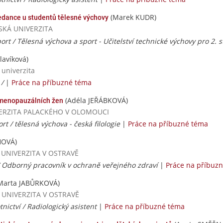
(Marek KUDR)
dance u studentů tělesné výchovy
VSKÁ UNIVERZITA
ort / Tělesná výchova a sport - Učitelství technické výchovy pro 2. 
lavíková)
 univerzita
 /
|
Práce na příbuzné téma
(Adéla JEŘÁBKOVÁ)
tmenopauzálních žen
UNIVERZITA PALACKÉHO V OLOMOUCI
t / tělesná výchova - česká filologie
|
Práce na příbuzné téma
HOVÁ)
Á UNIVERZITA V OSTRAVĚ
 / Odborný pracovník v ochraně veřejného zdraví
|
Práce na příbuz
Marta JABŮRKOVÁ)
KÁ UNIVERZITA V OSTRAVĚ
nictví / Radiologický asistent
|
Práce na příbuzné téma