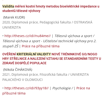
Validita
měření kostní hmoty metodou bioelektrické impedance u
studentů tělesné výchovy
(Marek KUDR)
2020, Diplomová práce, Pedagogická fakulta / OSTRAVSKÁ
UNIVERZITA
•
http://theses.cz/id//nu84me//
|
Tělesná výchova a sport /
Tělesná výchova a sport - Učitelství technické výchovy pro 2.
stupeň ZŠ
|
Práce na příbuzné téma
OVĚŘENÍ
KRITERIÁLNÍ VALIDITY
NOVÉ TRÉNINKOVÉ GO/NOGO
HRY STŘELNICE A NALEZENÍ VZTAHU SE STANDARDNÍMI TESTY U
ZDRAVÉ DOSPĚLÉ POPULACE
(Nikola ČIHÁKOVÁ)
2021, Diplomová práce, Filozofická fakulta / UNIVERZITA
PALACKÉHO V OLOMOUCI
•
http://theses.cz/id//93yy18//
|
Psychologie /
|
Práce na
příbuzné téma