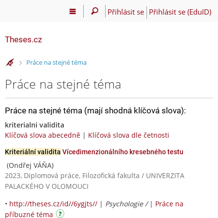
Přihlásit se
Přihlásit se (EduID)
Theses.cz
>
Práce na stejné téma
Práce na stejné téma
Práce na stejné téma (mají shodná klíčová slova):
kriterialni validita
Klíčová slova abecedně
|
Klíčová slova dle četnosti
Kriteriální validita
Vícedimenzionálního kresebného testu
(Ondřej VÁŇA)
2023, Diplomová práce, Filozofická fakulta / UNIVERZITA
PALACKÉHO V OLOMOUCI
•
http://theses.cz/id//6ygjts//
|
Psychologie /
|
Práce na
příbuzné téma