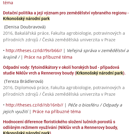
téma
Dotační politika a její význam pro zemědělství vybraného regionu -
Krkonošský národní park
(Denisa Doubravová)
2016, Bakalářská práce, Fakulta agrobiologie, potravinových a
přírodních zdrojů / Česká zemědělská univerzita v Praze
•
http://theses.cz/id//9srb66//
|
Veřejná správa v zemědělství a
krajině /
|
Práce na příbuzné téma
Odpadní vody: fytoindikátory v okolí horských bud - případová
studie Niklův vrch a Rennerovy boudy (
Krkonošský národní park
).
(Tereza Brádlerová)
2016, Diplomová práce, Fakulta agrobiologie, potravinových a
přírodních zdrojů / Česká zemědělská univerzita v Praze
•
http://theses.cz/id//sb16nb//
|
Péče o biosféru / Odpady a
jejich využití
|
Práce na příbuzné téma
Hodnocení diference floristického složení lučních porostů s
odlišným režimem využívání (Niklův vrch a Rennerovy boudy,
Krkonošský národní park
)