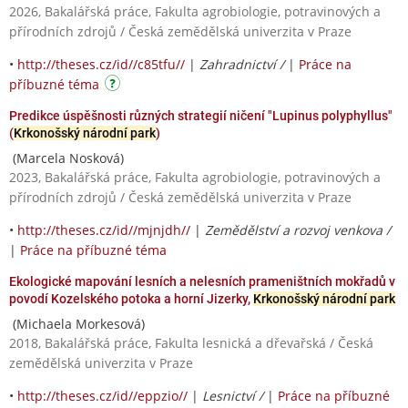
2026, Bakalářská práce, Fakulta agrobiologie, potravinových a
přírodních zdrojů / Česká zemědělská univerzita v Praze
•
http://theses.cz/id//c85tfu//
|
Zahradnictví /
|
Práce na
příbuzné téma
Predikce úspěšnosti různých strategií ničení "Lupinus polyphyllus"
(
Krkonošský národní park
)
(Marcela Nosková)
2023, Bakalářská práce, Fakulta agrobiologie, potravinových a
přírodních zdrojů / Česká zemědělská univerzita v Praze
•
http://theses.cz/id//mjnjdh//
|
Zemědělství a rozvoj venkova /
|
Práce na příbuzné téma
Ekologické mapování lesních a nelesních prameništních mokřadů v
povodí Kozelského potoka a horní Jizerky,
Krkonošský národní park
(Michaela Morkesová)
2018, Bakalářská práce, Fakulta lesnická a dřevařská / Česká
zemědělská univerzita v Praze
•
http://theses.cz/id//eppzio//
|
Lesnictví /
|
Práce na příbuzné