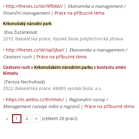
•
http://theses.cz/id//9lfbk6//
|
Ekonomika a management /
Finanční management
|
Práce na příbuzné téma
Krkonošský národní park
(Eva Zuzánková)
2010, Bakalářská práce, Vysoká škola polytechnická Jihlava
•
http://theses.cz/id//op5jba//
|
Ekonomika a management /
Cestovní ruch
|
Práce na příbuzné téma
Cestovní ruch v
Krkonošském národním parku
v kontextu změn
klimatu
(Tereza Nechvílová)
2022, Bakalářská práce, AMBIS vysoká škola, a.s.
•
https://is.ambis.cz/th/imxlc/
|
Regionální rozvoj /
Management rozvoje měst a regionů
|
Práce na příbuzné téma
(celkem 20 prací)
«
1
2
»