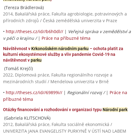
(Tereza Brádlerová)
2014, Bakalářská práce, Fakulta agrobiologie, potravinových a
přírodních zdrojů / Česká zemědělská univerzita v Praze
•
http://theses.cz/id//b6h0dl//
|
Veřejná správa v zemědělství a
v péči o krajinu /
|
Práce na příbuzné téma
Návštěvnost v
Krkonošském národním parku
– ochota platit za
kulturní ekosystémové služby a vliv pandemie Covid-19 na
návštěvnost v
parku
(Tomáš Krejčí)
2022, Diplomová práce, Fakulta regionálního rozvoje a
mezinárodních studií / Mendelova univerzita v Brně
•
http://theses.cz/id//69899i//
|
Regionální rozvoj /
|
Práce na
příbuzné téma
Otázky financování a rozhodování v organizaci typu
Národní park
(Gabriela KLITSCHOVÁ)
2012, Bakalářská práce, Fakulta sociálně ekonomická /
UNIVERZITA JANA EVANGELISTY PURKYNĚ V ÚSTÍ NAD LABEM