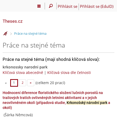
Přihlásit se
Přihlásit se (EduID)
Theses.cz
>
Práce na stejné téma
Práce na stejné téma
Práce na stejné téma (mají shodná klíčová slova):
krkonossky narodni park
Klíčová slova abecedně
|
Klíčová slova dle četnosti
(celkem 20 prací)
«
1
2
»
Hodnocení diference floristického složení lučních porostů na
trailových tratích ovlivněných letními aktivitami a v jejich
neovlivněném okolí (případová studie,
Krkonošský národní park
a
okolí)
(Šárka Němcová)