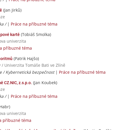
(Jan Jirků)
tě
aze
ka /
|
Práce na příbuzné téma
(Tobiáš Smolka)
ipové kartě
ova univerzita
na příbuzné téma
(Patrik Hajšo)
goritmů
 / Univerzita Tomáše Bati ve Zlíně
e / Kybernetická bezpečnost
|
Práce na příbuzné téma
(Jan Koubek)
mě CZ.NIC, z.s.p.o.
aze
ka /
|
Práce na příbuzné téma
Habr)
ova univerzita
a příbuzné téma