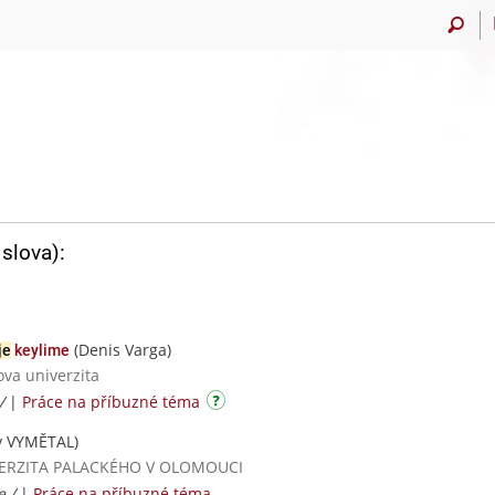
slova):
(Denis Varga)
je
keylime
ova univerzita
 /
|
Práce na příbuzné téma
v VYMĚTAL)
UNIVERZITA PALACKÉHO V OLOMOUCI
e /
|
Práce na příbuzné téma