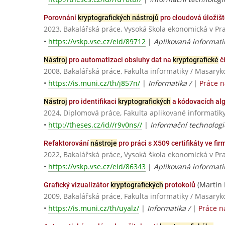
Porovnání
kryptografických nástrojů
pro cloudová úložiš
2023, Bakalářská práce, Vysoká škola ekonomická v Pr
•
https://vskp.vse.cz/eid/89712
|
Aplikovaná informati
Nástroj
pro automatizaci obsluhy dat na
kryptografické
č
2008, Bakalářská práce, Fakulta informatiky / Masaryk
•
https://is.muni.cz/th/j857n/
|
Informatika /
|
Práce 
Nástroj
pro identifikaci
kryptografických
a kódovacích al
2024, Diplomová práce, Fakulta aplikované informatiky
•
http://theses.cz/id//r9v0ns//
|
Informační technologi
Refaktorování
nástroje
pro práci s X509 certifikáty ve fir
2022, Bakalářská práce, Vysoká škola ekonomická v Pr
•
https://vskp.vse.cz/eid/86343
|
Aplikovaná informati
(Martin 
Grafický vizualizátor
kryptografických
protokolů
2009, Bakalářská práce, Fakulta informatiky / Masaryk
•
https://is.muni.cz/th/uyalz/
|
Informatika /
|
Práce n