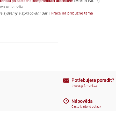
(Martin Paulík)
eriálu po částečné kompromitaci útočníkem
ova univerzita
vé systémy a zpracování dat
|
Práce na příbuzné téma
Potřebujete poradit?
theses@fi.muni.cz
Nápověda
Často kladené dotazy