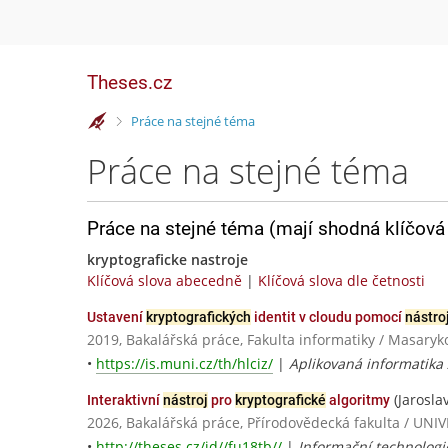
Theses.cz
>
Práce na stejné téma
Práce na stejné téma
Práce na stejné téma (mají shodná klíčová 
kryptograficke nastroje
Klíčová slova abecedně
|
Klíčová slova dle četnosti
Ustavení
kryptografických
identit v cloudu pomocí
nástro
2019, Bakalářská práce, Fakulta informatiky / Masaryk
•
https://is.muni.cz/th/hlciz/
|
Aplikovaná informatika
(Jarosla
Interaktivní
nástroj
pro
kryptografické
algoritmy
2026, Bakalářská práce, Přírodovědecká fakulta / 
•
http://theses.cz/id//fu18tb//
|
Informační technologi