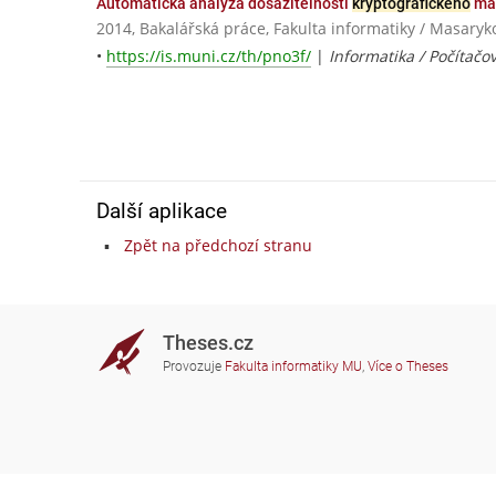
Automatická analýza dosažitelnosti
kryptografického
mat
2014, Bakalářská práce, Fakulta informatiky / Masaryk
•
https://is.muni.cz/th/pno3f/
|
Informatika / Počítačo
Další aplikace
Zpět na předchozí stranu
Theses.cz
Provozuje
Fakulta informatiky MU
,
Více o Theses