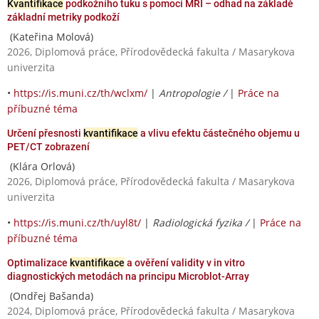
Kvantifikace
podkožního tuku s pomocí MRI – odhad na základě
základní metriky podkoží
(Kateřina Molová)
2026, Diplomová práce, Přírodovědecká fakulta / Masarykova
univerzita
•
https://is.muni.cz/th/wclxm/
|
Antropologie /
|
Práce na
příbuzné téma
Určení přesnosti
kvantifikace
a vlivu efektu částečného objemu u
PET/CT zobrazení
(Klára Orlová)
2026, Diplomová práce, Přírodovědecká fakulta / Masarykova
univerzita
•
https://is.muni.cz/th/uyl8t/
|
Radiologická fyzika /
|
Práce na
příbuzné téma
Optimalizace
kvantifikace
a ověření validity v in vitro
diagnostických metodách na principu Microblot-Array
(Ondřej Bašanda)
2024, Diplomová práce, Přírodovědecká fakulta / Masarykova