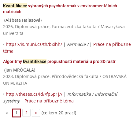
Kvantifikace
vybraných psychofarmak v environmentálních
matricích
(Alžbeta Halasová)
2026, Diplomová práce, Farmaceutická fakulta / Masarykova
univerzita
•
https://is.muni.cz/th/bxihh/
|
Farmacie /
|
Práce na příbuzné
téma
Algoritmy
kvantifikace
propustnosti materiálu pro 3D rastr
(Jan MRÓGALA)
2023, Diplomová práce, Přírodovědecká fakulta / OSTRAVSKÁ
UNIVERZITA
•
http://theses.cz/id//fp5p1j//
|
Informatika / Informační
systémy
|
Práce na příbuzné téma
(celkem 20 prací)
«
1
2
»