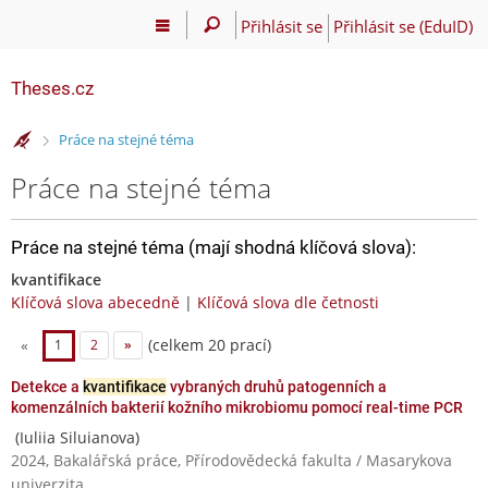
Přihlásit se
Přihlásit se (EduID)
Theses.cz
>
Práce na stejné téma
Práce na stejné téma
Práce na stejné téma (mají shodná klíčová slova):
kvantifikace
Klíčová slova abecedně
|
Klíčová slova dle četnosti
(celkem 20 prací)
«
1
2
»
Detekce a
kvantifikace
vybraných druhů patogenních a
komenzálních bakterií kožního mikrobiomu pomocí real-time PCR
(Iuliia Siluianova)
2024, Bakalářská práce, Přírodovědecká fakulta / Masarykova
univerzita