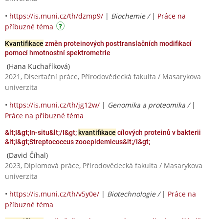
•
https://is.muni.cz/th/dzmp9/
|
Biochemie /
|
Práce na
příbuzné téma
Kvantifikace
změn proteinových posttranslačních modifikací
pomocí hmotnostní spektrometrie
(Hana Kuchaříková)
2021, Disertační práce, Přírodovědecká fakulta / Masarykova
univerzita
•
https://is.muni.cz/th/jg12w/
|
Genomika a proteomika /
|
Práce na příbuzné téma
&lt;I&gt;In-situ&lt;/I&gt;
kvantifikace
cílových proteinů v bakterii
&lt;I&gt;Streptococcus zooepidemicus&lt;/I&gt;
(David Číhal)
2023, Diplomová práce, Přírodovědecká fakulta / Masarykova
univerzita
•
https://is.muni.cz/th/v5y0e/
|
Biotechnologie /
|
Práce na
příbuzné téma