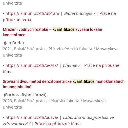
univerzita
•
https://is.muni.cz/th/ub1ah/
|
Biotechnologie /
|
Práce na
příbuzné téma
Mrazení vodných roztoků –
kvantifikace
zvýšení lokální
koncentrace
(Jan Duda)
2021, Bakalářská práce, Přírodovědecká fakulta / Masarykova
univerzita
•
https://is.muni.cz/th/ov76k/
|
Chemie /
|
Práce na příbuzné
téma
Srovnání dvou metod denzitometrické
kvantifikace
monoklonálních
imunoglobulinů
(Barbora Rybnikárová)
2023, Bakalářská práce, Lékařská fakulta / Masarykova
univerzita
•
https://is.muni.cz/th/ousva/
|
Laboratorní diagnostika ve
zdravotnictví /
|
Práce na příbuzné téma