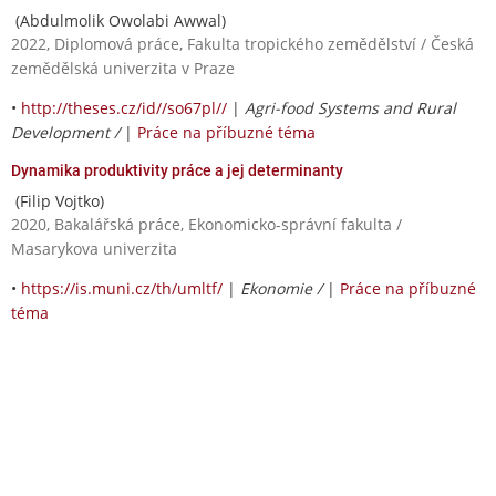
(Abdulmolik Owolabi Awwal)
2022, Diplomová práce, Fakulta tropického zemědělství / Česká
zemědělská univerzita v Praze
•
http://theses.cz/id//so67pl//
|
Agri-food Systems and Rural
Development /
|
Práce na příbuzné téma
Dynamika produktivity práce a jej determinanty
(Filip Vojtko)
2020, Bakalářská práce, Ekonomicko-správní fakulta /
Masarykova univerzita
•
https://is.muni.cz/th/umltf/
|
Ekonomie /
|
Práce na příbuzné
téma