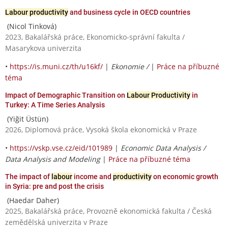
Labour productivity
and business cycle in OECD countries
(Nicol Tinková)
2023, Bakalářská práce, Ekonomicko-správní fakulta /
Masarykova univerzita
•
https://is.muni.cz/th/u16kf/
|
Ekonomie /
|
Práce na příbuzné
téma
Impact of Demographic Transition on
Labour Productivity
in
Turkey: A Time Series Analysis
(Yiğit Üstün)
2026, Diplomová práce, Vysoká škola ekonomická v Praze
•
https://vskp.vse.cz/eid/101989
|
Economic Data Analysis /
Data Analysis and Modeling
|
Práce na příbuzné téma
The impact of
labour
income and
productivity
on economic growth
in Syria: pre and post the crisis
(Haedar Daher)
2025, Bakalářská práce, Provozně ekonomická fakulta / Česká
zemědělská univerzita v Praze