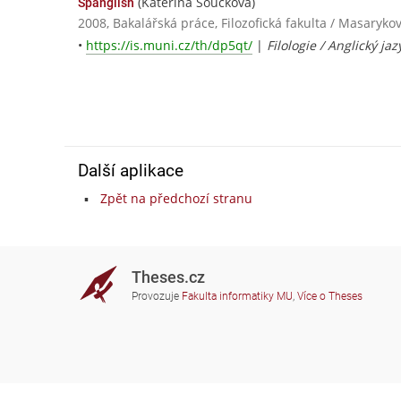
(Kateřina Součková)
Spanglish
2008, Bakalářská práce, Filozofická fakulta / Masaryko
•
https://is.muni.cz/th/dp5qt/
|
Filologie / Anglický jaz
Další aplikace
Zpět na předchozí stranu
Theses.cz
Provozuje
Fakulta informatiky MU
,
Více o Theses