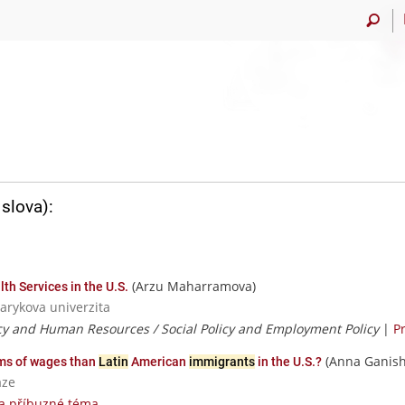
slova):
(Arzu Maharramova)
th Services in the U.S.
sarykova univerzita
icy and Human Resources / Social Policy and Employment Policy
|
P
(Anna Ganish
rms of wages than
Latin
American
immigrants
in the U.S.?
aze
a příbuzné téma