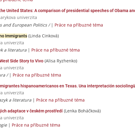
the United States: A comparison of presidential speeches of Obama a
sarykova univerzita
ns and European Politics /
|
Práce na příbuzné téma
(Linda Cinková)
ino Immigrants
va univerzita
yk a literatura
|
Práce na příbuzné téma
(Alisa Ryzhenko)
West Side Story to Vivo
a univerzita
ura /
|
Práce na příbuzné téma
inmigrantes hispanoamericanos en Texas. Una interpretación sociolingü
va univerzita
azyk a literatura
|
Práce na příbuzné téma
(Lenka Boháčková)
ejich adaptace v českém prostředí
a univerzita
ogie
|
Práce na příbuzné téma