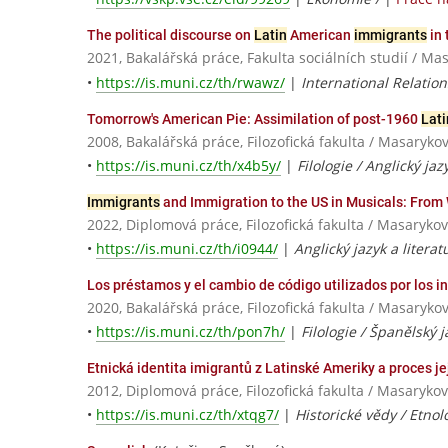
The political discourse on
Latin
American
immigrants
in 
2021, Bakalářská práce, Fakulta sociálních studií / Ma
•
https://is.muni.cz/th/rwawz/
|
International Relatio
Tomorrow's American Pie: Assimilation of post-1960
Lat
2008, Bakalářská práce, Filozofická fakulta / Masaryko
•
https://is.muni.cz/th/x4b5y/
|
Filologie / Anglický jaz
Immigrants
and Immigration to the US in Musicals: From 
2022, Diplomová práce, Filozofická fakulta / Masarykov
•
https://is.muni.cz/th/i0944/
|
Anglický jazyk a literat
Los préstamos y el cambio de código utilizados por los 
2020, Bakalářská práce, Filozofická fakulta / Masaryko
•
https://is.muni.cz/th/pon7h/
|
Filologie / Španělský j
Etnická identita imigrantů z Latinské Ameriky a proces j
2012, Diplomová práce, Filozofická fakulta / Masarykov
•
https://is.muni.cz/th/xtqg7/
|
Historické vědy / Etnol