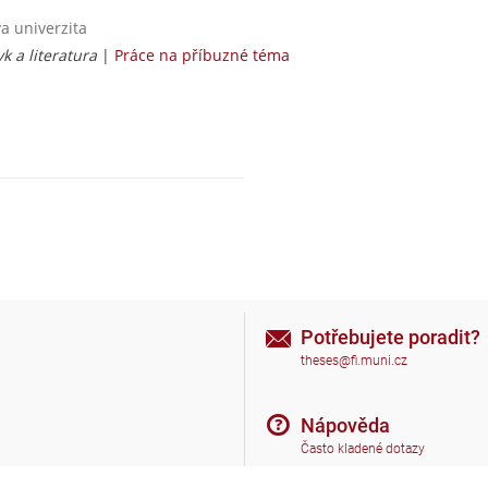
va univerzita
yk a literatura
|
Práce na příbuzné téma
Potřebujete poradit?
theses@fi.muni.cz
Nápověda
Často kladené dotazy