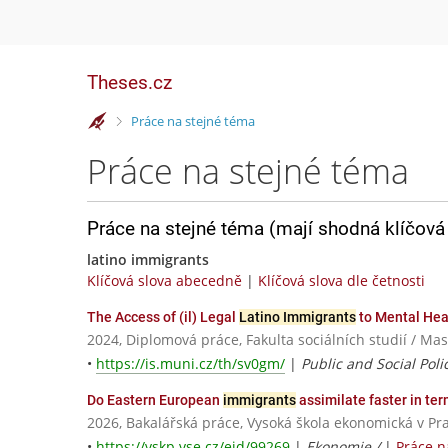
Theses.cz
>
Práce na stejné téma
Práce na stejné téma
Práce na stejné téma (mají shodná klíčová 
latino immigrants
Klíčová slova abecedně
|
Klíčová slova dle četnosti
The Access of (il) Legal
Latino Immigrants
to Mental Heal
2024, Diplomová práce, Fakulta sociálních studií / Ma
•
https://is.muni.cz/th/sv0gm/
|
Public and Social Pol
Do Eastern European
immigrants
assimilate faster in te
2026, Bakalářská práce, Vysoká škola ekonomická v Pr
•
https://vskp.vse.cz/eid/99269
|
Ekonomie /
|
Práce n