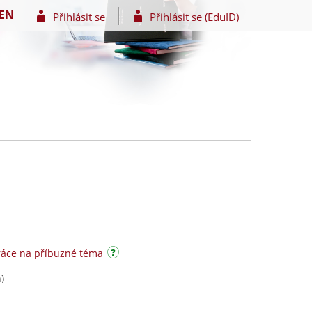
EN
Přihlásit se
Přihlásit se (EduID)
ráce na příbuzné téma
)