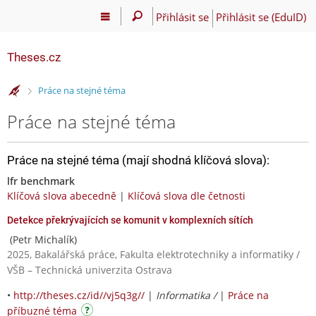
Přihlásit se
Přihlásit se (EduID)
Theses.cz
>
Práce na stejné téma
Práce na stejné téma
Práce na stejné téma (mají shodná klíčová slova):
lfr benchmark
Klíčová slova abecedně
|
Klíčová slova dle četnosti
Detekce překrývajících se komunit v komplexních sítích
(Petr Michalík)
2025, Bakalářská práce, Fakulta elektrotechniky a informatiky /
VŠB – Technická univerzita Ostrava
•
http://theses.cz/id//vj5q3g//
|
Informatika /
|
Práce na
příbuzné téma