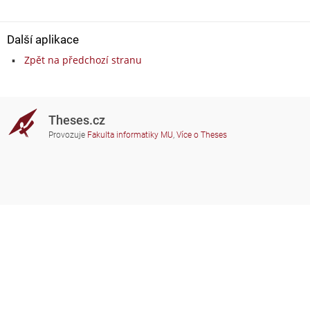
Další aplikace
Zpět na předchozí stranu
Theses.cz
Provozuje
Fakulta informatiky MU
,
Více o Theses
Potřebujete poradit?
Zapojené školy
theses@fi.muni.cz
Správci zapojených škol
Nápověda
Soukromí
Často kladené dotazy
Přístupnost