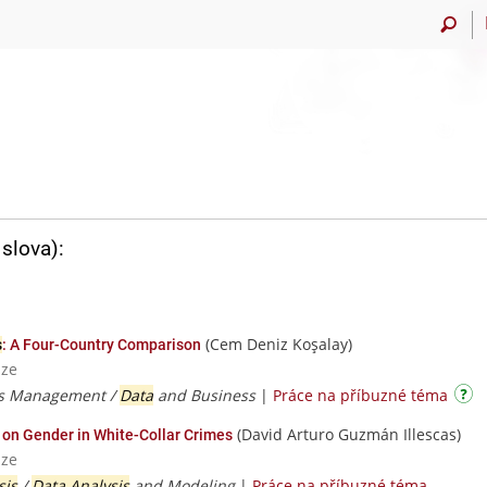
slova):
(Cem Deniz Koşalay)
s
: A Four-Country Comparison
aze
ms Management /
Data
and Business
|
Práce na příbuzné téma
(David Arturo Guzmán Illescas)
on Gender in White-Collar Crimes
aze
sis
/
Data Analysis
and Modeling
|
Práce na příbuzné téma