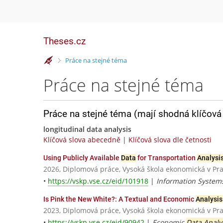
Theses.cz
>
Práce na stejné téma
Práce na stejné téma
Práce na stejné téma (mají shodná klíčová 
longitudinal data analysis
Klíčová slova abecedně
|
Klíčová slova dle četnosti
Using Publicly Available
Data
for Transportation
Analysi
2026, Diplomová práce, Vysoká škola ekonomická v Pr
•
https://vskp.vse.cz/eid/101918
|
Information Syste
Is Pink the New White?: A Textual and Economic
Analysis
2023, Diplomová práce, Vysoká škola ekonomická v Pr
•
https://vskp.vse.cz/eid/90942
|
Economic
Data Analy