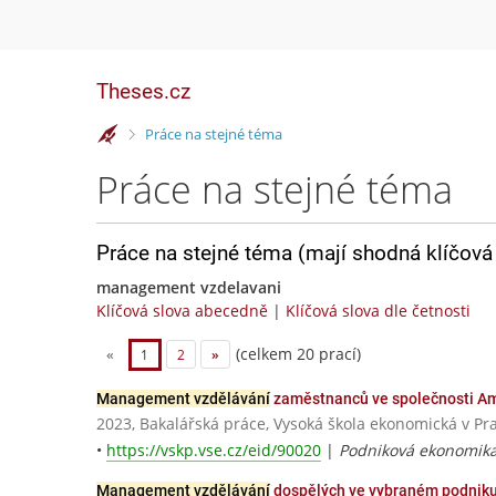
Theses.cz
>
Práce na stejné téma
Práce na stejné téma
Práce na stejné téma (mají shodná klíčová 
management vzdelavani
Klíčová slova abecedně
|
Klíčová slova dle četnosti
(celkem 20 prací)
«
1
2
»
Management vzdělávání
zaměstnanců ve společnosti AmR
2023, Bakalářská práce, Vysoká škola ekonomická v Pr
•
https://vskp.vse.cz/eid/90020
|
Podniková ekonomik
Management vzdělávání
dospělých ve vybraném podnik