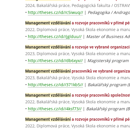
2024, Bakalářská práce, Pedagogická fakulta / OSTR
•
http://theses.cz/id//c5iwuq//
|
Pedagogika / Andrago
Management vzdělávání
a rozvoje pracovníků v přímé pé
2022, Diplomová práce, Vysoká škola ekonomie a ma
•
http://theses.cz/id//jglduu//
|
Master of Business Ad
Management vzdělávání
a rozvoje ve vybrané organizaci
2023, Diplomová práce, Vysoká škola ekonomie a ma
•
http://theses.cz/id//db6xyx//
|
Magisterský program (
Management vzdělávání
pracovníků ve vybrané organiza
2023, Bakalářská práce, Vysoká škola ekonomie a ma
•
http://theses.cz/id//371kb5//
|
Bakalářský program (B
Management vzdělávání
a rozvoje pracovníků společnos
2022, Bakalářská práce, Vysoká škola ekonomie a ma
•
http://theses.cz/id//4ksf73//
|
Bakalářský program (Bc
Management vzdělávání
a rozvoje pracovníků v přímé pé
2022, Diplomová práce, Vysoká škola ekonomie a ma