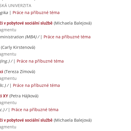
AVSKÁ UNIVERZITA
gika
|
Práce na příbuzné téma
(Michaela Balejová)
či v pobytové sociální službě
nagmentu
ministration (MBA) /
|
Práce na příbuzné téma
(Carly Kirstenová)
nagmentu
Ing.) /
|
Práce na příbuzné téma
(Tereza Zímová)
ci
nagmentu
c.) /
|
Práce na příbuzné téma
(Petra Hájková)
ti XY
nagmentu
.) /
|
Práce na příbuzné téma
(Michaela Balejová)
či v pobytové sociální službě
nagmentu