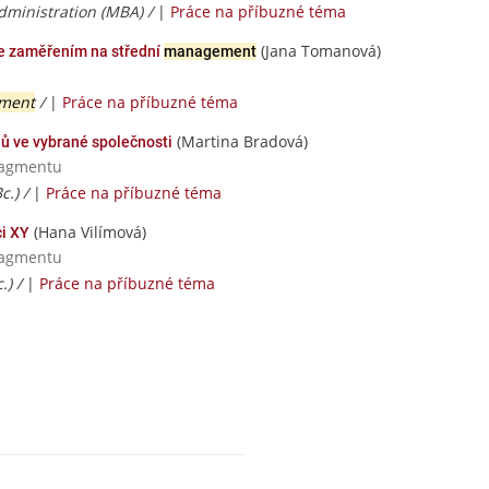
dministration (MBA) /
|
Práce na příbuzné téma
(Jana Tomanová)
 se zaměřením na střední
management
ment
/
|
Práce na příbuzné téma
(Martina Bradová)
jů ve vybrané společnosti
nagmentu
c.) /
|
Práce na příbuzné téma
(Hana Vilímová)
ci XY
nagmentu
.) /
|
Práce na příbuzné téma