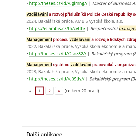
•
http://theses.cz/id//6glmng//
|
Master of Business A
Vzdělávání
a rozvoj příslušníků Policie České republiky
2024, Bakalářská práce, AMBIS vysoká škola, a.s.
•
https://is.ambis.cz/th/cvtth/
|
Bezpečnostní
manage
Management
procesu
vzdělávání
a rozvoje lidských zdro
2022, Bakalářská práce, Vysoká škola ekonomie a ma
•
http://theses.cz/id//2soz82//
|
Bakalářský program (B
Management
systému
vzdělávání
pracovníků v organiza
2023, Bakalářská práce, Vysoká škola ekonomie a ma
•
http://theses.cz/id//e05tly//
|
Bakalářský program (Bc
(celkem 20 prací)
«
1
2
»
Další aplikace