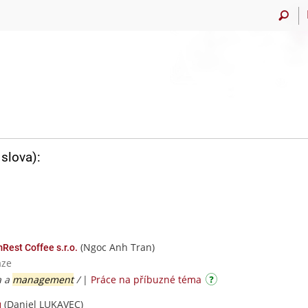
slova):
(Ngoc Anh Tran)
est Coffee s.r.o.
aze
a a
management
/
|
Práce na příbuzné téma
(Daniel LUKAVEC)
u