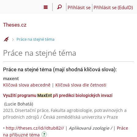
Přihlásit se
Přihlásit se (EduID)
Theses.cz
>
Práce na stejné téma
Práce na stejné téma
Práce na stejné téma (mají shodná klíčová slova):
maxent
Klíčová slova abecedně
|
Klíčová slova dle četnosti
Využití programu
MaxEnt
při predikci biologických invazí
(Lucie Bohatá)
2023, Disertační práce, Fakulta agrobiologie, potravinových a
přírodních zdrojů / Česká zemědělská univerzita v Praze
•
http://theses.cz/id//dtub82//
|
Aplikovaná zoologie /
|
Práce
na příbuzné téma