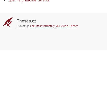
Zpět na předchozí stranu
Theses.cz
Provozuje
Fakulta informatiky MU
,
Více o Theses
Potřebujete poradit?
Zapojené školy
theses@fi.muni.cz
Správci zapojených škol
Nápověda
Soukromí
Často kladené dotazy
Přístupnost
Zobrazit klasickou verzi