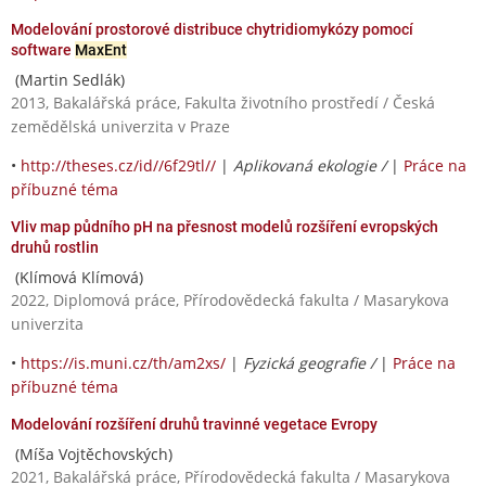
Modelování prostorové distribuce chytridiomykózy pomocí
software
MaxEnt
(Martin Sedlák)
2013, Bakalářská práce, Fakulta životního prostředí / Česká
zemědělská univerzita v Praze
•
http://theses.cz/id//6f29tl//
|
Aplikovaná ekologie /
|
Práce na
příbuzné téma
Vliv map půdního pH na přesnost modelů rozšíření evropských
druhů rostlin
(Klímová Klímová)
2022, Diplomová práce, Přírodovědecká fakulta / Masarykova
univerzita
•
https://is.muni.cz/th/am2xs/
|
Fyzická geografie /
|
Práce na
příbuzné téma
Modelování rozšíření druhů travinné vegetace Evropy
(Míša Vojtěchovských)
2021, Bakalářská práce, Přírodovědecká fakulta / Masarykova