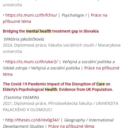
univerzita
•
https://is.muni.cz/th/fchiu/
|
Psychologie /
|
Práce na
příbuzné téma
Bridging the
mental health
treatment gap in Slovakia
(Viktória Jakubičková)
2024, Diplomová práce, Fakulta sociálních studií / Masarykova
univerzita
•
https://is.muni.cz/th/ukxr2/
|
Veřejná a sociální politika a
lidské zdroje / Veřejná a sociální politika
|
Práce na příbuzné
téma
The Covid-19 Pandemic Impact of the Disruption of
Care
on
Elderly's Psychological
Health
: Evidence from UK Population.
(Tasnima YASMIN)
2021, Diplomová práce, Přírodovědecká fakulta / UNIVERZITA
PALACKÉHO V OLOMOUCI
•
http://theses.cz/id//ev0g34//
|
Geography / International
Development Studies
|
Práce na příbuzné téma