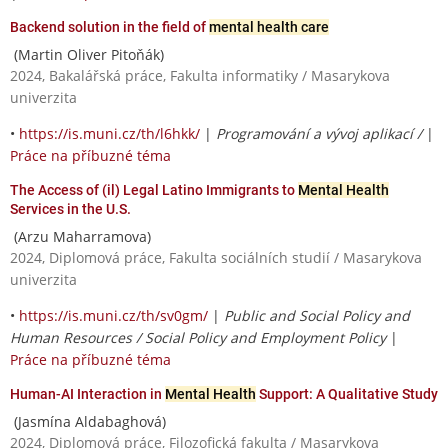
Backend solution in the field of
mental health care
(Martin Oliver Pitoňák)
2024, Bakalářská práce, Fakulta informatiky / Masarykova
univerzita
•
https://is.muni.cz/th/l6hkk/
|
Programování a vývoj aplikací /
|
Práce na příbuzné téma
The Access of (il) Legal Latino Immigrants to
Mental Health
Services in the U.S.
(Arzu Maharramova)
2024, Diplomová práce, Fakulta sociálních studií / Masarykova
univerzita
•
https://is.muni.cz/th/sv0gm/
|
Public and Social Policy and
Human Resources / Social Policy and Employment Policy
|
Práce na příbuzné téma
Human-AI Interaction in
Mental Health
Support: A Qualitative Study
(Jasmína Aldabaghová)
2024, Diplomová práce, Filozofická fakulta / Masarykova