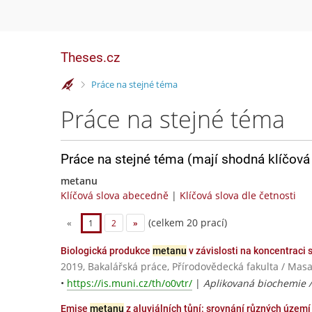
Theses.cz
>
Práce na stejné téma
Práce na stejné téma
Práce na stejné téma (mají shodná klíčová 
metanu
Klíčová slova abecedně
|
Klíčová slova dle četnosti
(celkem 20 prací)
«
1
2
»
Biologická produkce
metanu
v závislosti na koncentraci 
2019, Bakalářská práce, Přírodovědecká fakulta / Masa
•
https://is.muni.cz/th/o0vtr/
|
Aplikovaná biochemie 
Emise
metanu
z aluviálních tůní: srovnání různých území