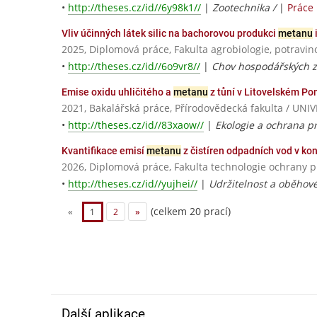
•
http://theses.cz/id//6y98k1//
|
Zootechnika /
|
Práce
Vliv účinných látek silic na bachorovou produkci
metanu
i
2025, Diplomová práce, Fakulta agrobiologie, potravin
•
http://theses.cz/id//6o9vr8//
|
Chov hospodářských z
Emise oxidu uhličitého a
metanu
z tůní v Litovelském Po
2021, Bakalářská práce, Přírodovědecká fakulta / 
•
http://theses.cz/id//83xaow//
|
Ekologie a ochrana pr
Kvantifikace emisí
metanu
z čistíren odpadních vod v ko
2026, Diplomová práce, Fakulta technologie ochrany p
•
http://theses.cz/id//yujhei//
|
Udržitelnost a oběhov
(celkem 20 prací)
«
1
2
»
Další aplikace