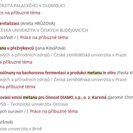
NIVERZITA PALACKÉHO V OLOMOUCI
ce na příbuzné téma
(Aneta HRŮZOVÁ)
revitalizaci
IHOČESKÁ UNIVERZITA V ČESKÝCH BUDĚJOVICÍCH
ostředí /
|
Práce na příbuzné téma
(Jana Kovářová)
anu
u přežvýkavců
ových a přírodních zdrojů / Česká zemědělská univerzita v Praze
a příbuzné téma
(Pavla K
dusičnany na bachorovou fermentaci a produkci
metanu
in vitro
ových a přírodních zdrojů / Česká zemědělská univerzita v Praze
 na příbuzné téma
(Jaromír Chm
žování emisí
metanu
pro činnost DIAMO, s.p., o. z. Karviná
VŠB – Technická univerzita Ostrava
ých surovin /
|
Práce na příbuzné téma
višová)
ova univerzita v Brně