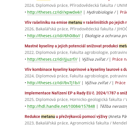
2024, Diplomová práce, Přírodovědecká fakulta / U
•
http://theses.cz/id//xpwdx4//
|
Hydrobiologie /
|
Prá
Vliv rašeliníku na emise
metanu
v rašeliništích po jejich 
2026, Bakalářská práce, Přírodovědecká fakulta / J
•
http://theses.cz/id//6h0i8o//
|
Ekologie a ochrana pr
Mastné kyseliny a jejich potenciál snižovat produkci
met
2022, Diplomová práce, Fakulta agrobiologie, potravin
•
http://theses.cz/id//jjuzrf//
|
Výživa zvířat /
|
Práce n
Vliv kombinace kyseliny kaprinové a kyseliny laurové s 
2024, Diplomová práce, Fakulta agrobiologie, potravin
•
http://theses.cz/id//bv7j1b//
|
Výživa zvířat /
|
Práce
Implementace Nařízení EP a Rady EU č. 2024/1787 o sni
2025, Diplomová práce, Hornicko-geologická fakulta / 
•
http://hdl.handle.net/10084/157848
|
Těžba nerostn
(Aneta Pá
Redukce
metanu
u přežvýkavců pomocí výživy
2023, Bakalářská práce, Agronomická fakulta / Mendel