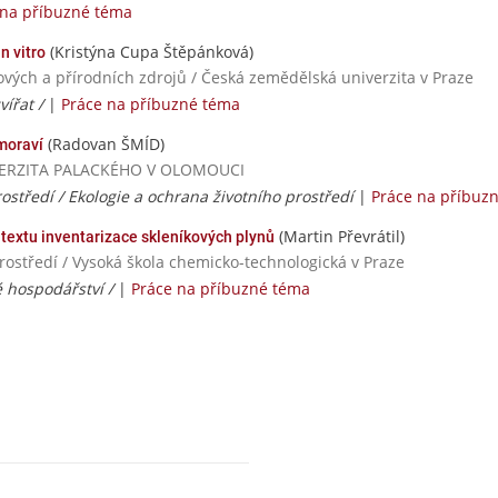
 na příbuzné téma
(Kristýna Cupa Štěpánková)
n vitro
ových a přírodních zdrojů / Česká zemědělská univerzita v Praze
vířat /
|
Práce na příbuzné téma
(Radovan ŠMÍD)
moraví
UNIVERZITA PALACKÉHO V OLOMOUCI
ostředí / Ekologie a ochrana životního prostředí
|
Práce na příbuz
(Martin Převrátil)
ntextu inventarizace skleníkových plynů
rostředí / Vysoká škola chemicko-technologická v Praze
é hospodářství /
|
Práce na příbuzné téma