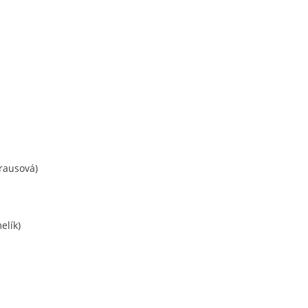
rausová)
elík)