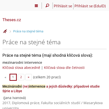
Přihlásit se
Přihlásit se (EduID)
Theses.cz
>
Práce na stejné téma
Práce na stejné téma
Práce na stejné téma (mají shodná klíčová slova):
mezinarodni intervence
Klíčová slova abecedně
|
Klíčová slova dle četnosti
(celkem 20 prací)
«
1
2
»
Mezinárodní
(ne)
intervence
a jejich důsledky: případové studie
Sýrie a Libye
(Jana Ivanová)
2017, Diplomová práce, Fakulta sociálních studií / Masarykova
univerzita