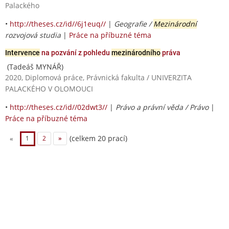
Palackého
•
http://theses.cz/id//6j1euq//
|
Geografie /
Mezinárodní
rozvojová studia
|
Práce na příbuzné téma
Intervence
na pozvání z pohledu
mezinárodního
práva
(Tadeáš MYNÁŘ)
2020, Diplomová práce, Právnická fakulta / UNIVERZITA
PALACKÉHO V OLOMOUCI
•
http://theses.cz/id//02dwt3//
|
Právo a právní věda / Právo
|
Práce na příbuzné téma
(celkem 20 prací)
«
1
2
»