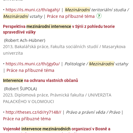
•
https://is.muni.cz/th/agahj/
|
Mezinárodní
teritoriální studia /
Mezinárodní
vztahy
|
Práce na příbuzné téma
Perspektiva
mezinárodní intervence
v Sýrii z pohledu teorie
spravedlivé války
(Robert Ach-Hübner)
2013, Bakalářská práce, Fakulta sociálních studií / Masarykova
univerzita
•
https://is.muni.cz/th/jgy0u/
|
Politologie /
Mezinárodní
vztahy
|
Práce na příbuzné téma
Intervence
na ochranu vlastních občanů
(Robert ŠUPOLA)
2023, Diplomová práce, Právnická fakulta / UNIVERZITA
PALACKÉHO V OLOMOUCI
•
http://theses.cz/id//ry7148//
|
Právo a právní věda / Právo
|
Práce na příbuzné téma
Vojenské
intervence mezinárodních
organizací v Bosně a