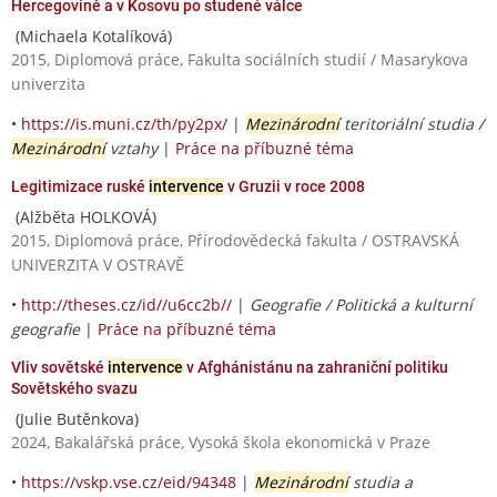
Hercegovině a v Kosovu po studené válce
(Michaela Kotalíková)
2015, Diplomová práce, Fakulta sociálních studií / Masarykova
univerzita
•
https://is.muni.cz/th/py2px/
|
Mezinárodní
teritoriální studia /
Mezinárodní
vztahy
|
Práce na příbuzné téma
Legitimizace ruské
intervence
v Gruzii v roce 2008
(Alžběta HOLKOVÁ)
2015, Diplomová práce, Přírodovědecká fakulta / OSTRAVSKÁ
UNIVERZITA V OSTRAVĚ
•
http://theses.cz/id//u6cc2b//
|
Geografie / Politická a kulturní
geografie
|
Práce na příbuzné téma
Vliv sovětské
intervence
v Afghánistánu na zahraniční politiku
Sovětského svazu
(Julie Butěnkova)
2024, Bakalářská práce, Vysoká škola ekonomická v Praze
•
https://vskp.vse.cz/eid/94348
|
Mezinárodní
studia a