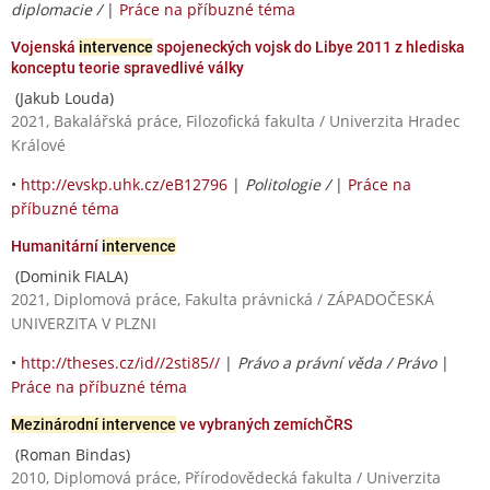
diplomacie /
|
Práce na příbuzné téma
Vojenská
intervence
spojeneckých vojsk do Libye 2011 z hlediska
konceptu teorie spravedlivé války
(Jakub Louda)
2021, Bakalářská práce, Filozofická fakulta / Univerzita Hradec
Králové
•
http://evskp.uhk.cz/eB12796
|
Politologie /
|
Práce na
příbuzné téma
Humanitární
intervence
(Dominik FIALA)
2021, Diplomová práce, Fakulta právnická / ZÁPADOČESKÁ
UNIVERZITA V PLZNI
•
http://theses.cz/id//2sti85//
|
Právo a právní věda / Právo
|
Práce na příbuzné téma
Mezinárodní intervence
ve vybraných zemíchČRS
(Roman Bindas)
2010, Diplomová práce, Přírodovědecká fakulta / Univerzita