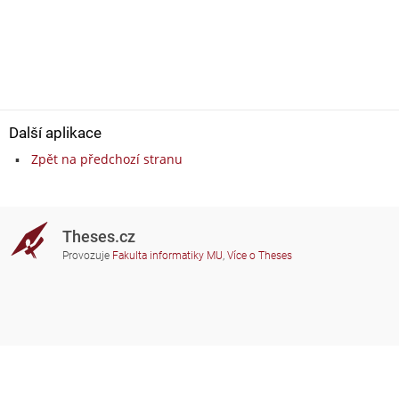
Další aplikace
Zpět na předchozí stranu
Theses.cz
Provozuje
Fakulta informatiky MU
,
Více o Theses
Potřebujete poradit?
Zapojené školy
theses@fi.muni.cz
Správci zapojených škol