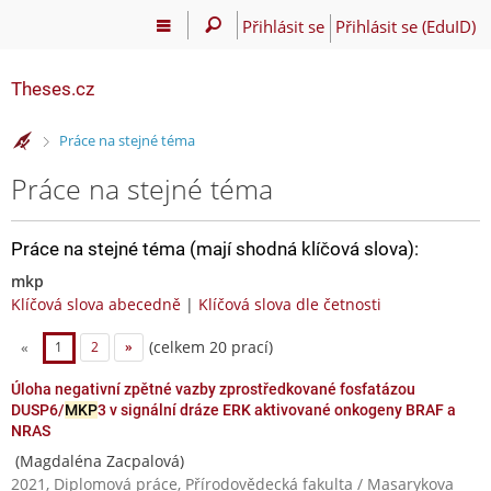
Přihlásit se
Přihlásit se (EduID)
Theses.cz
>
Práce na stejné téma
Práce na stejné téma
Práce na stejné téma (mají shodná klíčová slova):
mkp
Klíčová slova abecedně
|
Klíčová slova dle četnosti
(celkem 20 prací)
«
1
2
»
Úloha negativní zpětné vazby zprostředkované fosfatázou
DUSP6/
MKP
3 v signální dráze ERK aktivované onkogeny BRAF a
NRAS
(Magdaléna Zacpalová)
2021, Diplomová práce, Přírodovědecká fakulta / Masarykova