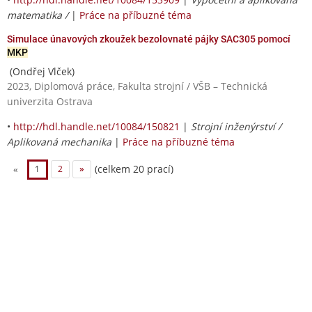
matematika /
|
Práce na příbuzné téma
Simulace únavových zkoužek bezolovnaté pájky SAC305 pomocí
MKP
(Ondřej Vlček)
2023, Diplomová práce, Fakulta strojní / VŠB – Technická
univerzita Ostrava
•
http://hdl.handle.net/10084/150821
|
Strojní inženýrství /
Aplikovaná mechanika
|
Práce na příbuzné téma
(celkem 20 prací)
«
1
2
»