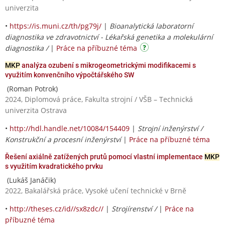
univerzita
•
https://is.muni.cz/th/pg79j/
|
Bioanalytická laboratorní
diagnostika ve zdravotnictví - Lékařská genetika a molekulární
diagnostika /
|
Práce na příbuzné téma
MKP
analýza ozubení s mikrogeometrickými modifikacemi s
využitím konvenčního výpočtářského SW
(Roman Potrok)
2024, Diplomová práce, Fakulta strojní / VŠB – Technická
univerzita Ostrava
•
http://hdl.handle.net/10084/154409
|
Strojní inženýrství /
Konstrukční a procesní inženýrství
|
Práce na příbuzné téma
Řešení axiálně zatížených prutů pomocí vlastní implementace
MKP
s využitím kvadratického prvku
(Lukáš Janáčik)
2022, Bakalářská práce, Vysoké učení technické v Brně
•
http://theses.cz/id//sx8zdc//
|
Strojírenství /
|
Práce na
příbuzné téma