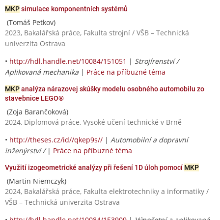
MKP
simulace komponentních systémů
(Tomáš Petkov)
2023, Bakalářská práce, Fakulta strojní / VŠB – Technická
univerzita Ostrava
•
http://hdl.handle.net/10084/151051
|
Strojírenství /
Aplikovaná mechanika
|
Práce na příbuzné téma
MKP
analýza nárazovej skúšky modelu osobného automobilu zo
stavebnice LEGO®
(Zoja Barančoková)
2024, Diplomová práce, Vysoké učení technické v Brně
•
http://theses.cz/id//qkep9s//
|
Automobilní a dopravní
inženýrství /
|
Práce na příbuzné téma
Využití izogeometrické analýzy při řešení 1D úloh pomocí
MKP
(Martin Niemczyk)
2024, Bakalářská práce, Fakulta elektrotechniky a informatiky /
VŠB – Technická univerzita Ostrava
•
http://hdl.handle.net/10084/153909
|
Výpočetní a aplikovaná