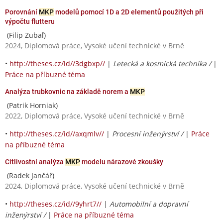
Porovnání
MKP
modelů pomocí 1D a 2D elementů použitých při
výpočtu flutteru
(Filip Zubaľ)
2024, Diplomová práce, Vysoké učení technické v Brně
•
http://theses.cz/id//3dgbxp//
|
Letecká a kosmická technika /
|
Práce na příbuzné téma
Analýza trubkovnic na základě norem a
MKP
(Patrik Horniak)
2022, Diplomová práce, Vysoké učení technické v Brně
•
http://theses.cz/id//axqmlv//
|
Procesní inženýrství /
|
Práce
na příbuzné téma
Citlivostní analýza
MKP
modelu nárazové zkoušky
(Radek Jančář)
2024, Diplomová práce, Vysoké učení technické v Brně
•
http://theses.cz/id//9yhrt7//
|
Automobilní a dopravní
inženýrství /
|
Práce na příbuzné téma