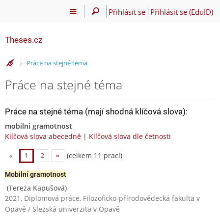
Přihlásit se
Přihlásit se (EduID)
Theses.cz
>
Práce na stejné téma
Práce na stejné téma
Práce na stejné téma (mají shodná klíčová slova):
mobilni gramotnost
Klíčová slova abecedně
|
Klíčová slova dle četnosti
(celkem 11 prací)
«
1
2
»
Mobilní gramotnost
(Tereza Kapušová)
2021, Diplomová práce, Filozoficko-přírodovědecká fakulta v
Opavě / Slezská univerzita v Opavě