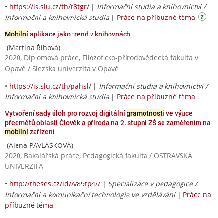
•
https://is.slu.cz/th/r8tgr/
|
Informační studia a knihovnictví /
Informační a knihovnická studia
|
Práce na příbuzné téma
Mobilní
aplikace jako trend v knihovnách
(Martina Říhová)
2020, Diplomová práce, Filozoficko-přírodovědecká fakulta v
Opavě / Slezská univerzita v Opavě
•
https://is.slu.cz/th/pahsl/
|
Informační studia a knihovnictví /
Informační a knihovnická studia
|
Práce na příbuzné téma
Vytvoření sady úloh pro rozvoj digitální
gramotnosti
ve výuce
předmětů oblasti Člověk a příroda na 2. stupni ZŠ se zaměřením na
mobilní
zařízení
(Alena PAVLÁSKOVÁ)
2020, Bakalářská práce, Pedagogická fakulta / OSTRAVSKÁ
UNIVERZITA
•
http://theses.cz/id//v89tp4//
|
Specializace v pedagogice /
Informační a komunikační technologie ve vzdělávání
|
Práce na
příbuzné téma