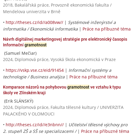
2018, Bakalářská práce, Provozně ekonomická fakulta /
Mendelova univerzita v Brně
•
http://theses.cz/id//a008vw//
|
Systémové inženýrství a
informatika / Ekonomická informatika
|
Práce na příbuzné téma
Návrh digitálnej marketingovej stratégie pre elektronický časopis
Informační
gramotnost
(Samuel Mečiar)
2024, Diplomová práce, Vysoká škola ekonomická v Praze
•
https://vskp.vse.cz/eid/91454
|
Informační systémy a
technologie / Business analýza
|
Práce na příbuzné téma
Komparace názorů na pohybovou
gramotnost
ve vztahu k typu
školy ve Zlínském kraji
(Erik SLÁNSKÝ)
2024, Diplomová práce, Fakulta tělesné kultury / UNIVERZITA
PALACKÉHO V OLOMOUCI
•
http://theses.cz/id//e3nbnn//
|
Učitelství tělesné výchovy pro
2. stupeň ZŠ a SŠ se specializacemi /
|
Práce na příbuzné téma