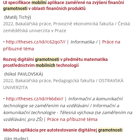
UI specifikace
mobilní
aplikace zaměřené na zvýšení finanční
gramotnosti
v oblasti finančních produktů
(Matěj Tichý)
2022, Bakalářská práce, Provozně ekonomická fakulta / Česká
zemědělská univerzita v Praze
•
http://theses.cz/id//c62qo7//
|
Informatika /
|
Práce na
příbuzné téma
Rozvoj digitální
gramotnosti
v předmětu matematika
prostřednictvím
mobilních
technologií
(Nikol PAVLOVSKÁ)
2022, Bakalářská práce, Pedagogická fakulta / OSTRAVSKÁ
UNIVERZITA
•
http://theses.cz/id//rk6dxi//
|
Informační a komunikační
technologie se zaměřením na vzdělávání / Informační a
komunikační technologie - Tělesná výchova (se zaměřením na
vzdělávání, pro ZŠ)
|
Práce na příbuzné téma
Mobilná aplikácia pre autotestovanie digitálnej
gramotnosti
(Ján Hudec)