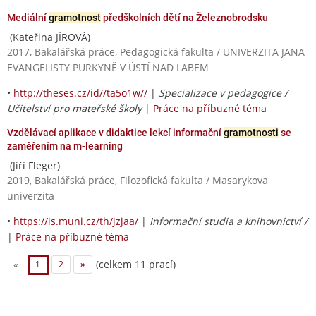
Mediální
gramotnost
předškolních dětí na Železnobrodsku
(Kateřina JÍROVÁ)
2017, Bakalářská práce, Pedagogická fakulta / UNIVERZITA JANA
EVANGELISTY PURKYNĚ V ÚSTÍ NAD LABEM
•
http://theses.cz/id//ta5o1w//
|
Specializace v pedagogice /
Učitelství pro mateřské školy
|
Práce na příbuzné téma
Vzdělávací aplikace v didaktice lekcí informační
gramotnosti
se
zaměřením na m-learning
(Jiří Fleger)
2019, Bakalářská práce, Filozofická fakulta / Masarykova
univerzita
•
https://is.muni.cz/th/jzjaa/
|
Informační studia a knihovnictví /
|
Práce na příbuzné téma
(celkem 11 prací)
«
1
2
»