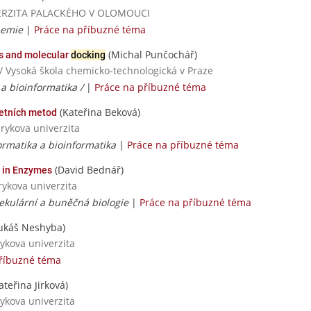
NIVERZITA PALACKÉHO V OLOMOUCI
hemie
|
Práce na příbuzné téma
(Michal Punčochář)
rs and molecular
docking
/ Vysoká škola chemicko-technologická v Praze
a bioinformatika /
|
Práce na příbuzné téma
(Kateřina Beková)
etních metod
rykova univerzita
rmatika a bioinformatika
|
Práce na příbuzné téma
(David Bednář)
s in Enzymes
rykova univerzita
olekulární a buněčná biologie
|
Práce na příbuzné téma
ukáš Neshyba)
ykova univerzita
příbuzné téma
ateřina Jirková)
ykova univerzita