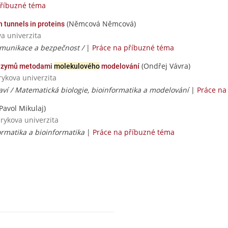
příbuzné téma
(Němcová Němcová)
 tunnels in proteins
va univerzita
omunikace a bezpečnost /
|
Práce na příbuzné téma
(Ondřej Vávra)
 enzymů metodami
molekulového
modelování
rykova univerzita
raví / Matematická biologie, bioinformatika a modelování
|
Práce na
Pavol Mikulaj)
rykova univerzita
rmatika a bioinformatika
|
Práce na příbuzné téma