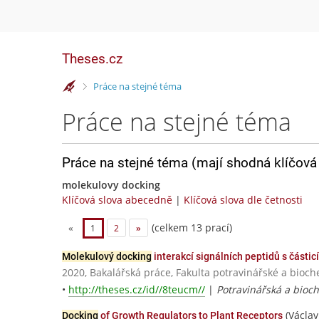
Theses.cz
>
Práce na stejné téma
Práce na stejné téma
Práce na stejné téma (mají shodná klíčová 
molekulovy docking
Klíčová slova abecedně
|
Klíčová slova dle četnosti
(celkem 13 prací)
«
1
2
»
Molekulový docking
interakcí signálních peptidů s částic
2020, Bakalářská práce, Fakulta potravinářské a bioc
•
http://theses.cz/id//8teucm//
|
Potravinářská a bioc
(Václav
Docking
of Growth Regulators to Plant Receptors