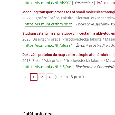
•
https://is.muni.cz/th/tl950/
|
Farmacie /
|
Práce na 
Modeling transport processes of small molecules through
2022, Rigorózní práce, Fakulta informatiky / Masaryko
•
https://is.muni.cz/th/o7d9t/
|
Počítačové systémy, k
Studium vztahů mezi přístupovými cestami a aktivitou
2023, Disertační práce, Přírodovědecká fakulta / Masa
•
https://is.muni.cz/th/o6csa/
|
Životní prostředí a zd
(
Dokování proteinů do map z mikroskopie atomárních sil
2018, Bakalářská práce, Přírodovědecká fakulta / Masa
•
https://is.muni.cz/th/s3j9o/
|
Biochemie / Chemoinfo
(celkem 13 prací)
«
1
2
»
Další aplikace