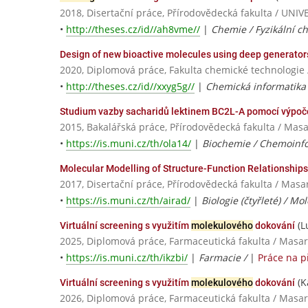
2018, Disertační práce, Přírodovědecká fakulta / U
•
http://theses.cz/id//ah8vme//
|
Chemie / Fyzikální c
Design of new bioactive molecules using deep generato
2020, Diplomová práce, Fakulta chemické technologie 
•
http://theses.cz/id//xxyg5g//
|
Chemická informatika 
Studium vazby sacharidů lektinem BC2L-A pomocí výpoč
2015, Bakalářská práce, Přírodovědecká fakulta / Masa
•
https://is.muni.cz/th/ola14/
|
Biochemie / Chemoinfo
Molecular Modelling of Structure-Function Relationship
2017, Disertační práce, Přírodovědecká fakulta / Masa
•
https://is.muni.cz/th/airad/
|
Biologie (čtyřleté) / M
(L
Virtuální screening s využitím
molekulového
dokování
2025, Diplomová práce, Farmaceutická fakulta / Masar
•
https://is.muni.cz/th/ikzbi/
|
Farmacie /
|
Práce na 
(K
Virtuální screening s využitím
molekulového
dokování
2026, Diplomová práce, Farmaceutická fakulta / Masar