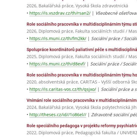
2026, Bakalářská práce, Vysoká škola zdravotnická
•
https://is.vszdrav.cz/th/rsan2/
|
Všeobecné ošetřovat
Role sociálního pracovníka v multidisciplinárním týmu s
2026, Diplomová práce, Fakulta sociálních studií / Ma
•
https://is.muni.cz/th/fm2kk/
|
Sociální práce / Sociá
Spolupráce koordinátorů paliativní péče s multidiscipli
2025, Diplomová práce, Fakulta sociálních studií / Ma
•
https://is.muni.cz/th/d8evf/
|
Sociální práce / Sociál
Role sociálního pracovníka v multidisciplinárním týmu h
2020, absolventská práce, CARITAS - Vyšší odborná šk
•
https://is.caritas-vos.cz/th/qsjxo/
|
Sociální práce a s
Vnímání role sociálního pracovníka v multidisciplinární
2024, Bakalářská práce, Vysoká škola polytechnická Jih
•
http://theses.cz/id//1o86el//
|
Zdravotně sociální péč
Role speciálního pedagoga v projektu reformy psychiatri
2022, Diplomová práce, Pedagogická fakulta / UNI