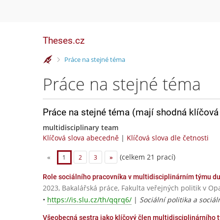
Theses.cz
>
Práce na stejné téma
Práce na stejné téma
Práce na stejné téma (mají shodná klíčová 
multidisciplinary team
Klíčová slova abecedně
|
Klíčová slova dle četnosti
(celkem 21 prací)
«
1
2
3
»
Role sociálního pracovníka v multidisciplinárním týmu du
2023, Bakalářská práce, Fakulta veřejných politik v Op
•
https://is.slu.cz/th/qqrq6/
|
Sociální politika a sociál
Všeobecná sestra jako klíčový člen multidisciplinárního 