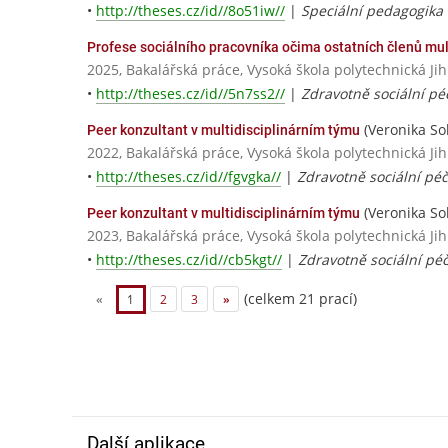
•
http://theses.cz/id//8o51iw//
|
Speciální pedagogika 
Profese sociálního pracovníka očima ostatních členů mul
2025, Bakalářská práce, Vysoká škola polytechnická Jih
•
http://theses.cz/id//5n7ss2//
|
Zdravotně sociální pé
(Veronika So
Peer konzultant v multidisciplinárním týmu
2022, Bakalářská práce, Vysoká škola polytechnická Jih
•
http://theses.cz/id//fgvgka//
|
Zdravotně sociální péč
(Veronika So
Peer konzultant v multidisciplinárním týmu
2023, Bakalářská práce, Vysoká škola polytechnická Jih
•
http://theses.cz/id//cb5kgt//
|
Zdravotně sociální péč
(celkem 21 prací)
«
1
2
3
»
Další aplikace