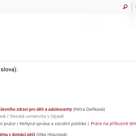
slova):
(Petra Daňková)
ševního zdraví pro děti a adolescenty
avě / Slezská univerzita v Opavě
ní práce / Veřejná správa a sociální politika
|
Práce na příbuzné té
(Jitka Hlousová)
týmu v domácí péči