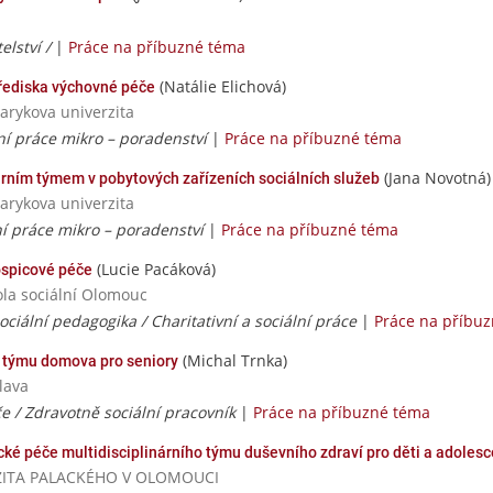
elství /
|
Práce na příbuzné téma
(Natálie Elichová)
třediska výchovné péče
sarykova univerzita
lní práce mikro – poradenství
|
Práce na příbuzné téma
(Jana Novotná)
nárním týmem v pobytových zařízeních sociálních služeb
sarykova univerzita
ní práce mikro – poradenství
|
Práce na příbuzné téma
(Lucie Pacáková)
ospicové péče
ola sociální Olomouc
ociální pedagogika / Charitativní a sociální práce
|
Práce na příbu
(Michal Trnka)
m týmu domova pro seniory
lava
e / Zdravotně sociální pracovník
|
Práce na příbuzné téma
cké péče multidisciplinárního týmu duševního zdraví pro děti a adolesc
VERZITA PALACKÉHO V OLOMOUCI