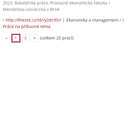
2023, Bakalářská práce, Provozně ekonomická fakulta /
Mendelova univerzita v Brně
•
http://theses.cz/id//y2dc95//
|
Ekonomika a management /
|
Práce na příbuzné téma
(celkem 20 prací)
«
1
2
»