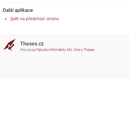
Další aplikace
Zpět na předchozí stranu
Theses.cz
Provozuje
Fakulta informatiky MU
,
Více o Theses
Potřebujete poradit?
Zapojené školy
theses@fi.muni.cz
Správci zapojených škol
Nápověda
Soukromí
Často kladené dotazy
Přístupnost