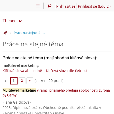
Přihlásit se
Přihlásit se (EduID)
Theses.cz
>
Práce na stejné téma
Práce na stejné téma
Práce na stejné téma (mají shodná klíčová slova):
multilevel marketing
Klíčová slova abecedně
|
Klíčová slova dle četnosti
(celkem 20 prací)
«
1
2
»
Multilevel marketing
v rámci priameho predaja spoločnosti Eurona
by Cerny
(Jana Gajdicová)
2023, Diplomová práce, Obchodně podnikatelská fakulta v
Karviné / Slezská univerzita v Opavě