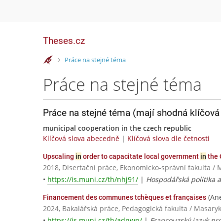
Theses.cz
>
Práce na stejné téma
Práce na stejné téma
Práce na stejné téma (mají shodná klíčová 
municipal cooperation in the czech republic
Klíčová slova abecedně
|
Klíčová slova dle četnosti
Upscaling
in
order to capacitate local government
in
the 
2018, Disertační práce, Ekonomicko-správní fakulta / 
•
https://is.muni.cz/th/nhj91/
|
Hospodářská politika a
(Ane
Financement des communes tchèques et françaises
2024, Bakalářská práce, Pedagogická fakulta / Masaryk
•
https://is.muni.cz/th/adnwp/
|
Francouzský jazyk pr