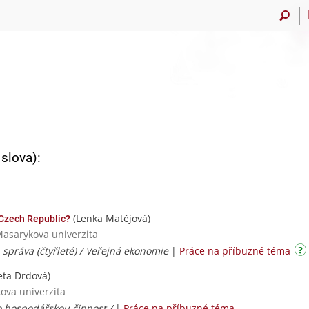
slova):
(Lenka Matějová)
Czech Republic?
Masarykova univerzita
 správa (čtyřleté) / Veřejná ekonomie
|
Práce na příbuzné téma
ta Drdová)
ova univerzita
o hospodářskou činnost /
|
Práce na příbuzné téma