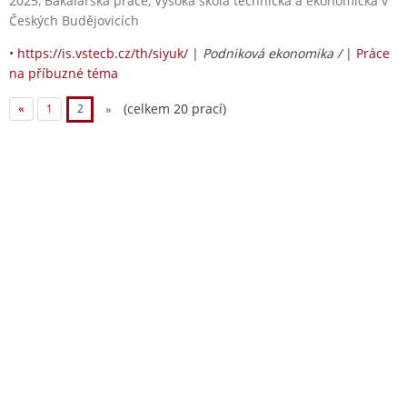
2025, Bakalářská práce, Vysoká škola technická a ekonomická v
Českých Budějovicích
•
https://is.vstecb.cz/th/siyuk/
|
Podniková ekonomika /
|
Práce
na příbuzné téma
(celkem 20 prací)
«
1
2
»