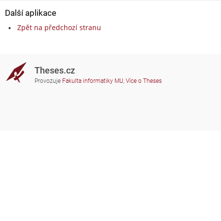
Další aplikace
Zpět na předchozí stranu
Theses.cz
Provozuje
Fakulta informatiky MU
,
Více o Theses
Potřebujete poradit?
Zapojené školy
theses@fi.muni.cz
Správci zapojených škol
Nápověda
Soukromí
Často kladené dotazy
Přístupnost
Zobrazit klasickou verzi