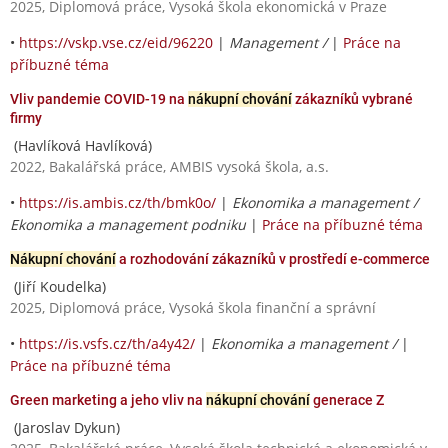
2025, Diplomová práce, Vysoká škola ekonomická v Praze
•
https://vskp.vse.cz/eid/96220
|
Management /
|
Práce na
příbuzné téma
Vliv pandemie COVID-19 na
nákupní chování
zákazníků vybrané
firmy
(Havlíková Havlíková)
2022, Bakalářská práce, AMBIS vysoká škola, a.s.
•
https://is.ambis.cz/th/bmk0o/
|
Ekonomika a management /
Ekonomika a management podniku
|
Práce na příbuzné téma
Nákupní chování
a rozhodování zákazníků v prostředí e-commerce
(Jiří Koudelka)
2025, Diplomová práce, Vysoká škola finanční a správní
•
https://is.vsfs.cz/th/a4y42/
|
Ekonomika a management /
|
Práce na příbuzné téma
Green marketing a jeho vliv na
nákupní chování
generace Z
(Jaroslav Dykun)