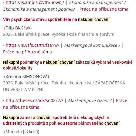
•
https://is.ambis.cz/th/uowoj/
|
Ekonomika a management /
Ekonomika a management podniku
|
Práce na příbuzné téma
Vliv psychického stavu spotřebitele na
nákupní chování
(Filip Blaščák)
2025, Bakalářská práce, Vysoká škola finanční a správní
•
https://is.vsfs.cz/th/fsa1w/
|
Marketingová komunikace /
|
Práce na příbuzné téma
Nákupní
podmínky a
nákupní chování
zákazníků vybrané venkovské
oblasti/lokality
(Kristina SIMSONOVÁ)
2026, Bakalářská práce, Fakulta ekonomická / ZÁPADOČESKÁ
UNIVERZITA V PLZNI
•
http://theses.cz/id//sn0z77//
|
Marketingové řízení /
|
Práce
na příbuzné téma
Nákupní
záměr a
chování
spotřebitelů u ekologických a
udržitelných produktů z pohledu teorie plánovaného
chování
(Marcela Ježková)