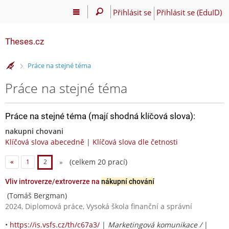
Přihlásit se
Přihlásit se (EduID)
Theses.cz
>
Práce na stejné téma
Práce na stejné téma
Práce na stejné téma (mají shodná klíčová slova):
nakupni chovani
Klíčová slova abecedně
|
Klíčová slova dle četnosti
(celkem 20 prací)
«
1
2
»
Vliv introverze/extroverze na
nákupní chování
(Tomáš Bergman)
2024, Diplomová práce, Vysoká škola finanční a správní
•
https://is.vsfs.cz/th/c67a3/
|
Marketingová komunikace /
|