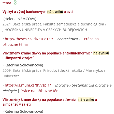
téma
Výskyt a vývoj bachorových
nálevníků
u ovcí
(Helena NĚMCOVÁ)
2024, Bakalářská práce, Fakulta zemědělská a technologická /
JIHOČESKÁ UNIVERZITA V ČESKÝCH BUDĚJOVICÍCH
•
http://theses.cz/id//es6o13//
|
Zootechnika /
|
Práce na
příbuzné téma
Vliv změny krmné dávky na populace entodiniomorfních
nálevníků
u šimpanzů v zajetí
(Kateřina Schovancová)
2009, Bakalářská práce, Přírodovědecká fakulta / Masarykova
univerzita
•
https://is.muni.cz/th/vspi1/
|
Biologie / Systematická biologie a
ekologie
|
Práce na příbuzné téma
Vliv změny krmné dávky na populace střevních
nálevníků
u
šimpanzů v zajetí
(Kateřina Schovancová)