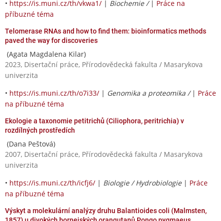
•
https://is.muni.cz/th/vkwa1/
|
Biochemie /
|
Práce na
příbuzné téma
Telomerase RNAs and how to find them: bioinformatics methods
paved the way for discoveries
(Agata Magdalena Kilar)
2023, Disertační práce, Přírodovědecká fakulta / Masarykova
univerzita
•
https://is.muni.cz/th/o7i33/
|
Genomika a proteomika /
|
Práce
na příbuzné téma
Ekologie a taxonomie petitrichů (Ciliophora, peritrichia) v
rozdílných prostředích
(Dana Peštová)
2007, Disertační práce, Přírodovědecká fakulta / Masarykova
univerzita
•
https://is.muni.cz/th/icfj6/
|
Biologie / Hydrobiologie
|
Práce
na příbuzné téma
Výskyt a molekulární analýzy druhu Balantioides coli (Malmsten,
1857) u divokých bornejských orangutanů Pongo pygmaeus