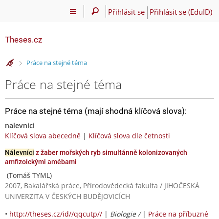
Přihlásit se
Přihlásit se (EduID)
Theses.cz
>
Práce na stejné téma
Práce na stejné téma
Práce na stejné téma (mají shodná klíčová slova):
nalevnici
Klíčová slova abecedně
|
Klíčová slova dle četnosti
Nálevníci
z žaber mořských ryb simultánně kolonizovaných
amfizoickými amébami
(Tomáš TYML)
2007, Bakalářská práce, Přírodovědecká fakulta / JIHOČESKÁ
UNIVERZITA V ČESKÝCH BUDĚJOVICÍCH
•
http://theses.cz/id//qqcutp//
|
Biologie /
|
Práce na příbuzné