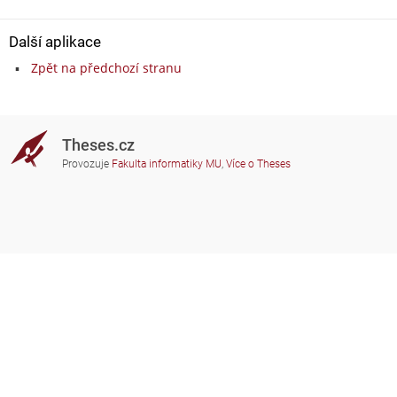
Další aplikace
Zpět na předchozí stranu
Theses.cz
Provozuje
Fakulta informatiky MU
,
Více o Theses
Potřebujete poradit?
Zapojené školy
theses@fi.muni.cz
Správci zapojených škol
Nápověda
Soukromí
Často kladené dotazy
Přístupnost