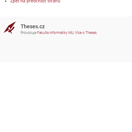
Zpět na předchozí stranu
Theses.cz
Provozuje
Fakulta informatiky MU
,
Více o Theses
Potřebujete poradit?
Zapojené školy
theses@fi.muni.cz
Správci zapojených škol
Nápověda
Soukromí
Často kladené dotazy
Přístupnost
Zobrazit klasickou verzi