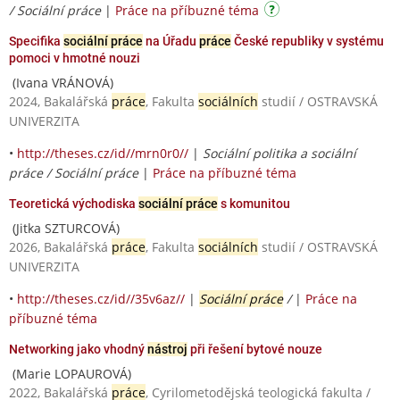
/ Sociální práce
|
Práce na příbuzné téma
Specifika
sociální práce
na Úřadu
práce
České republiky v systému
pomoci v hmotné nouzi
(Ivana VRÁNOVÁ)
2024, Bakalářská
práce
, Fakulta
sociálních
studií / OSTRAVSKÁ
UNIVERZITA
•
http://theses.cz/id//mrn0r0//
|
Sociální politika a sociální
práce / Sociální práce
|
Práce na příbuzné téma
Teoretická východiska
sociální práce
s komunitou
(Jitka SZTURCOVÁ)
2026, Bakalářská
práce
, Fakulta
sociálních
studií / OSTRAVSKÁ
UNIVERZITA
•
http://theses.cz/id//35v6az//
|
Sociální práce
/
|
Práce na
příbuzné téma
Networking jako vhodný
nástroj
při řešení bytové nouze
(Marie LOPAUROVÁ)
2022, Bakalářská
práce
, Cyrilometodějská teologická fakulta /