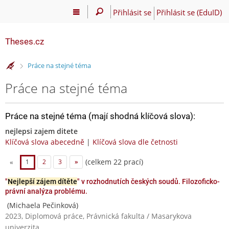
Přihlásit se
Přihlásit se (EduID)
Theses.cz
>
Práce na stejné téma
Práce na stejné téma
Práce na stejné téma (mají shodná klíčová slova):
nejlepsi zajem ditete
Klíčová slova abecedně
|
Klíčová slova dle četnosti
(celkem 22 prací)
«
1
2
3
»
"
Nejlepší zájem dítěte
" v rozhodnutích českých soudů. Filozoficko-
právní analýza problému.
(Michaela Pečinková)
2023, Diplomová práce, Právnická fakulta / Masarykova
univerzita