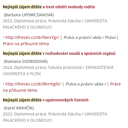
Nejlepší zájem dítěte
a trest odnětí svobody rodiče
(Barbora LIPOWCZANOVÁ)
2023, Diplomová práce, Právnická fakulta / UNIVERZITA
PALACKÉHO V OLOMOUCI
•
http://theses.cz/id//fwrx7g//
|
Právo a právní věda / Právo
|
Práce na příbuzné téma
Nejlepší zájem dítěte
v rozhodování soudů a správních orgánů
(Romana SVOBODOVÁ)
2024, Diplomová práce, Fakulta právnická / ZÁPADOČESKÁ
UNIVERZITA V PLZNI
•
http://theses.cz/id//8hrmg9//
|
Právo a právní věda /
|
Práce
na příbuzné téma
Nejlepší zájem dítěte
v opatrovnických řízeních
(Karel KRAVČÍK)
2023, Diplomová práce, Právnická fakulta / UNIVERZITA
PALACKÉHO V OLOMOUCI