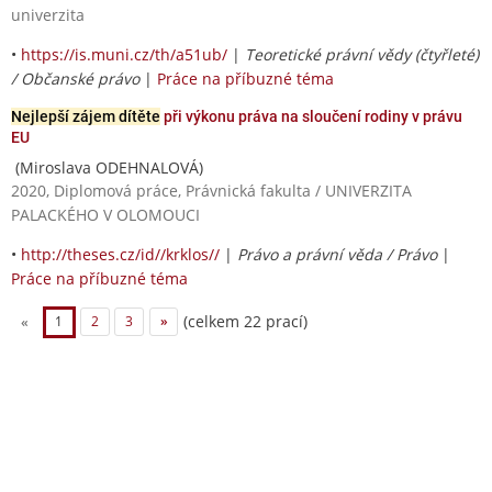
univerzita
•
https://is.muni.cz/th/a51ub/
|
Teoretické právní vědy (čtyřleté)
/ Občanské právo
|
Práce na příbuzné téma
Nejlepší zájem dítěte
při výkonu práva na sloučení rodiny v právu
EU
(Miroslava ODEHNALOVÁ)
2020, Diplomová práce, Právnická fakulta / UNIVERZITA
PALACKÉHO V OLOMOUCI
•
http://theses.cz/id//krklos//
|
Právo a právní věda / Právo
|
Práce na příbuzné téma
(celkem 22 prací)
«
1
2
3
»