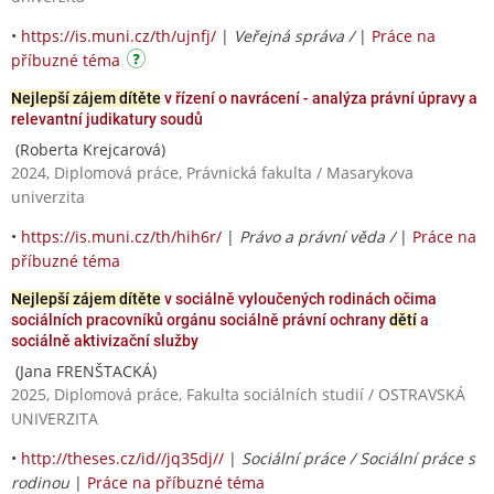
•
https://is.muni.cz/th/ujnfj/
|
Veřejná správa /
|
Práce na
příbuzné téma
Nejlepší zájem dítěte
v řízení o navrácení - analýza právní úpravy a
relevantní judikatury soudů
(Roberta Krejcarová)
2024, Diplomová práce, Právnická fakulta / Masarykova
univerzita
•
https://is.muni.cz/th/hih6r/
|
Právo a právní věda /
|
Práce na
příbuzné téma
Nejlepší zájem dítěte
v sociálně vyloučených rodinách očima
sociálních pracovníků orgánu sociálně právní ochrany
dětí
a
sociálně aktivizační služby
(Jana FRENŠTACKÁ)
2025, Diplomová práce, Fakulta sociálních studií / OSTRAVSKÁ
UNIVERZITA
•
http://theses.cz/id//jq35dj//
|
Sociální práce / Sociální práce s
rodinou
|
Práce na příbuzné téma