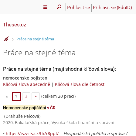
Přihlásit se
Přihlásit se (EduID)
Theses.cz
>
Práce na stejné téma
Práce na stejné téma
Práce na stejné téma (mají shodná klíčová slova):
nemocenske pojisteni
Klíčová slova abecedně
|
Klíčová slova dle četnosti
(celkem 20 prací)
«
1
2
»
Nemocenské pojištění
v ČR
(Drahuše Pelcová)
2020, Bakalářská práce, Vysoká škola finanční a správní
•
https://is.vsfs.cz/th/r8ppf/
|
Hospodářská politika a správa /