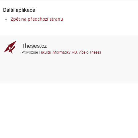
Další aplikace
Zpět na předchozí stranu
Theses.cz
Provozuje
Fakulta informatiky MU
,
Více o Theses
Potřebujete poradit?
Zapojené školy
theses@fi.muni.cz
Správci zapojených škol
Nápověda
Soukromí
Často kladené dotazy
Přístupnost
Zobrazit klasickou verzi