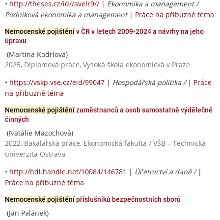
•
http://theses.cz/id//avelr9//
|
Ekonomika a management /
Podniková ekonomika a management
|
Práce na příbuzné téma
Nemocenské pojištění
v ČR v letech 2009-2024 a návrhy na jeho
úpravu
(Martina Kodrlová)
2025, Diplomová práce, Vysoká škola ekonomická v Praze
•
https://vskp.vse.cz/eid/99047
|
Hospodářská politika /
|
Práce
na příbuzné téma
Nemocenské pojištění
zaměstnanců a osob samostatně výdělečně
činných
(Natálie Mazochová)
2022, Bakalářská práce, Ekonomická fakulta / VŠB – Technická
univerzita Ostrava
•
http://hdl.handle.net/10084/146781
|
Účetnictví a daně /
|
Práce na příbuzné téma
Nemocenské pojištění
příslušníků bezpečnostních sborů
(Jan Palánek)