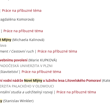
|
Práce na příbuzné téma
agdaléna Komorová)
/
|
Práce na příbuzné téma
(Michaela Kalinová)
é Mlýny
lava
ent / Cestovní ruch
|
Práce na příbuzné téma
(Marie KUPKOVÁ)
vebnímu povolení
 ZÁPADOČESKÁ UNIVERZITA V PLZNI
Stavitelství
|
Práce na příbuzné téma
(Kat
ní vodní nádrže
Nové Mlýny
a lužního lesa Litovelského Pomoraví
UNIVERZITA PALACKÉHO V OLOMOUCI
tální studia a udržitelný rozvoj
|
Práce na příbuzné téma
(Stanislav Winkler)
ny