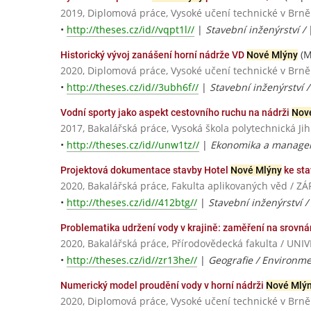
2019, Diplomová práce, Vysoké učení technické v Brně
•
http://theses.cz/id//vqpt1l//
|
Stavební inženýrství /
(M
Historický vývoj zanášení horní nádrže VD
Nové Mlýny
2020, Diplomová práce, Vysoké učení technické v Brně
•
http://theses.cz/id//3ubh6f//
|
Stavební inženýrství 
Vodní sporty jako aspekt cestovního ruchu na nádrži
Nov
2017, Bakalářská práce, Vysoká škola polytechnická Jih
•
http://theses.cz/id//unw1tz//
|
Ekonomika a managem
Projektová dokumentace stavby Hotel
Nové Mlýny
ke sta
2020, Bakalářská práce, Fakulta aplikovaných věd /
•
http://theses.cz/id//412btg//
|
Stavební inženýrství / 
Problematika udržení vody v krajině: zaměření na srovná
2020, Bakalářská práce, Přírodovědecká fakulta / 
•
http://theses.cz/id//zr13he//
|
Geografie / Environmen
Numerický model proudění vody v horní nádrži
Nové Mlý
2020, Diplomová práce, Vysoké učení technické v Brně