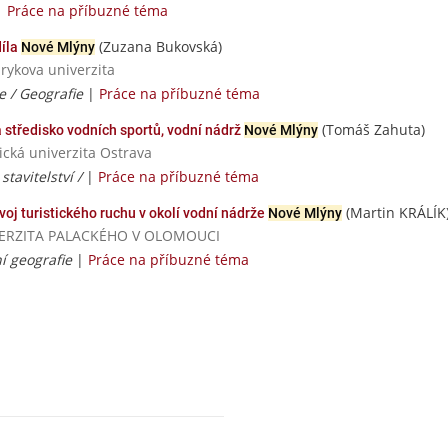
|
Práce na příbuzné téma
(Zuzana Bukovská)
díla
Nové Mlýny
rykova univerzita
e / Geografie
|
Práce na příbuzné téma
(Tomáš Zahuta)
tředisko vodních sportů, vodní nádrž
Nové Mlýny
ická univerzita Ostrava
stavitelství /
|
Práce na příbuzné téma
(Martin KRÁLÍK
voj turistického ruchu v okolí vodní nádrže
Nové Mlýny
UNIVERZITA PALACKÉHO V OLOMOUCI
í geografie
|
Práce na příbuzné téma