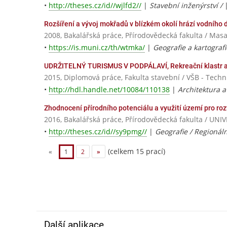
•
http://theses.cz/id//wjlfd2//
|
Stavební inženýrství /
Rozšíření a vývoj mokřadů v blízkém okolí hrází vodního 
2008, Bakalářská práce, Přírodovědecká fakulta / Masa
•
https://is.muni.cz/th/wtmka/
|
Geografie a kartografi
UDRŽITELNÝ TURISMUS V PODPÁLAVÍ, Rekreační klastr a s
2015, Diplomová práce, Fakulta stavební / VŠB - Techn
•
http://hdl.handle.net/10084/110138
|
Architektura a 
Zhodnocení přírodního potenciálu a využití území pro roz
2016, Bakalářská práce, Přírodovědecká fakulta / 
•
http://theses.cz/id//sy9pmg//
|
Geografie / Regionáln
(celkem 15 prací)
«
1
2
»
Další aplikace