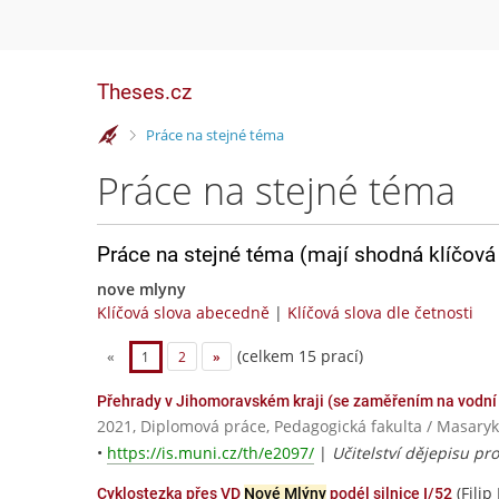
Theses.cz
>
Práce na stejné téma
Práce na stejné téma
Práce na stejné téma (mají shodná klíčová 
nove mlyny
Klíčová slova abecedně
|
Klíčová slova dle četnosti
(celkem 15 prací)
«
1
2
»
Přehrady v Jihomoravském kraji (se zaměřením na vodní
2021, Diplomová práce, Pedagogická fakulta / Masaryk
•
https://is.muni.cz/th/e2097/
|
Učitelství dějepisu pro
(Filip
Cyklostezka přes VD
Nové Mlýny
podél silnice I/52