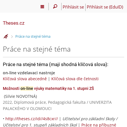
Přihlásit se
Přihlásit se (EduID)
Theses.cz
>
Práce na stejné téma
Práce na stejné téma
Práce na stejné téma (mají shodná klíčová slova):
on-line vzdelavaci nastroje
Klíčová slova abecedně
|
Klíčová slova dle četnosti
Možnosti
on-line
výuky matematiky na 1. stupni ZŠ
(Silvie NOVOTNÁ)
2022, Diplomová práce, Pedagogická fakulta / UNIVERZITA
PALACKÉHO V OLOMOUCI
•
http://theses.cz/id//4s8cxr//
|
Učitelství pro základní školy /
Učitelství pro 1. stupeň základních škol
|
Práce na příbuzné