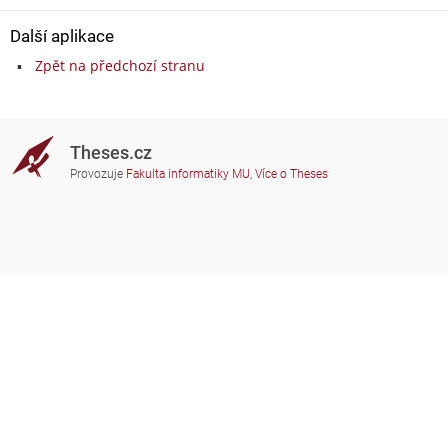
Další aplikace
Zpět na předchozí stranu
Theses.cz
Provozuje
Fakulta informatiky MU
,
Více o Theses
Potřebujete poradit?
Zapojené školy
theses@fi.muni.cz
Správci zapojených škol
Nápověda
Soukromí
Často kladené dotazy
Přístupnost