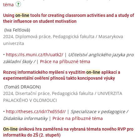
téma
Using
on-line
tools for creating classroom activities and a study of
their influence on student motivation
(Iva Feltlová)
2024, Diplomová práce, Pedagogická fakulta / Masarykova
univerzita
•
https://is.muni.cz/th/uatk2/
|
Učitelství anglického jazyka pro
základní školy /
|
Práce na příbuzné téma
Rozvoj informatického myšlení s využitím
on-line
aplikací a
experimentální ověření přínosů takto koncipované výuky
(Tomáš DRAGON)
2024, Disertační práce, Pedagogická fakulta / UNIVERZITA
PALACKÉHO V OLOMOUCI
•
http://theses.cz/id//7xd55d//
|
Specializace v pedagogice /
Didaktika informatiky
|
Práce na příbuzné téma
On-line
úniková hra zaměřená na vybraná témata nového RVP pro
informatiku do ZŠ (2. stupeň)