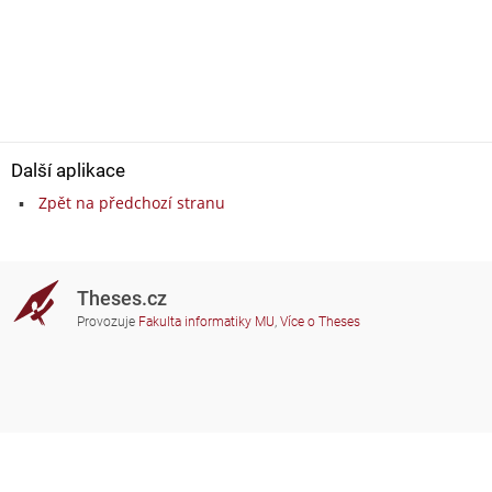
Další aplikace
Zpět na předchozí stranu
Theses.cz
Provozuje
Fakulta informatiky MU
,
Více o Theses
Potřebujete poradit?
Zapojené školy
theses@fi.muni.cz
Správci zapojených škol