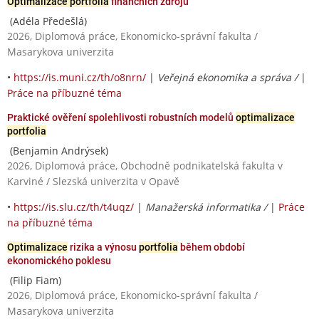
Optimalizace portfolia
finančních zdrojů
(Adéla Předešlá)
2026, Diplomová práce, Ekonomicko-správní fakulta /
Masarykova univerzita
•
https://is.muni.cz/th/o8nrn/
|
Veřejná ekonomika a správa /
|
Práce na příbuzné téma
Praktické ověření spolehlivosti robustních modelů
optimalizace
portfolia
(Benjamin Andrýsek)
2026, Diplomová práce, Obchodně podnikatelská fakulta v
Karviné / Slezská univerzita v Opavě
•
https://is.slu.cz/th/t4uqz/
|
Manažerská informatika /
|
Práce
na příbuzné téma
Optimalizace
rizika a výnosu
portfolia
během období
ekonomického poklesu
(Filip Fiam)
2026, Diplomová práce, Ekonomicko-správní fakulta /
Masarykova univerzita