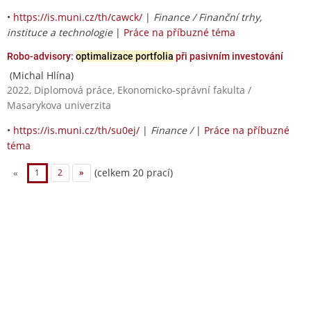
•
https://is.muni.cz/th/cawck/
|
Finance / Finanční trhy,
instituce a technologie
|
Práce na příbuzné téma
Robo-advisory:
optimalizace portfolia
při pasivním investování
(Michal Hlína)
2022, Diplomová práce, Ekonomicko-správní fakulta /
Masarykova univerzita
•
https://is.muni.cz/th/su0ej/
|
Finance /
|
Práce na příbuzné
téma
(celkem 20 prací)
«
1
2
»