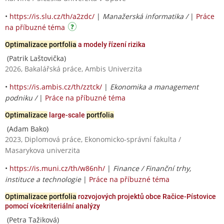
•
https://is.slu.cz/th/a2zdc/
|
Manažerská informatika /
|
Práce
na příbuzné téma
Optimalizace portfolia
a modely řízení rizika
(Patrik Laštovička)
2026, Bakalářská práce, Ambis Univerzita
•
https://is.ambis.cz/th/zztck/
|
Ekonomika a management
podniku /
|
Práce na příbuzné téma
Optimalizace
large-scale
portfolia
(Adam Bako)
2023, Diplomová práce, Ekonomicko-správní fakulta /
Masarykova univerzita
•
https://is.muni.cz/th/w86nh/
|
Finance / Finanční trhy,
instituce a technologie
|
Práce na příbuzné téma
Optimalizace portfolia
rozvojových projektů obce Račice-Pístovice
pomocí vícekriteriální analýzy
(Petra Tažiková)