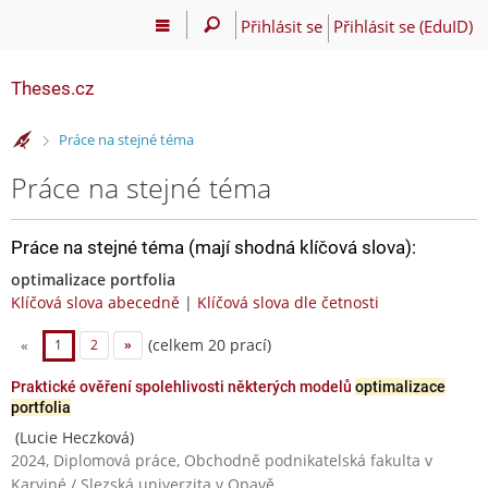
Přihlásit se
Přihlásit se (EduID)
Theses.cz
>
Práce na stejné téma
Práce na stejné téma
Práce na stejné téma (mají shodná klíčová slova):
optimalizace portfolia
Klíčová slova abecedně
|
Klíčová slova dle četnosti
(celkem 20 prací)
«
1
2
»
Praktické ověření spolehlivosti některých modelů
optimalizace
portfolia
(Lucie Heczková)
2024, Diplomová práce, Obchodně podnikatelská fakulta v
Karviné / Slezská univerzita v Opavě