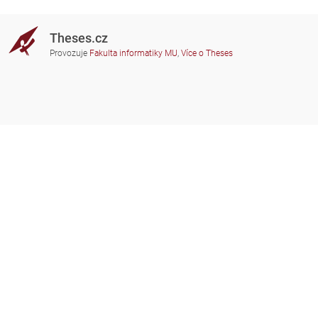
Theses.cz
Provozuje
Fakulta informatiky MU
,
Více o Theses
Potřebujete poradit?
Zapojené školy
theses@fi.muni.cz
Správci zapojených škol
Nápověda
Soukromí
Často kladené dotazy
Přístupnost
Zobrazit klasickou verzi
Nahoru