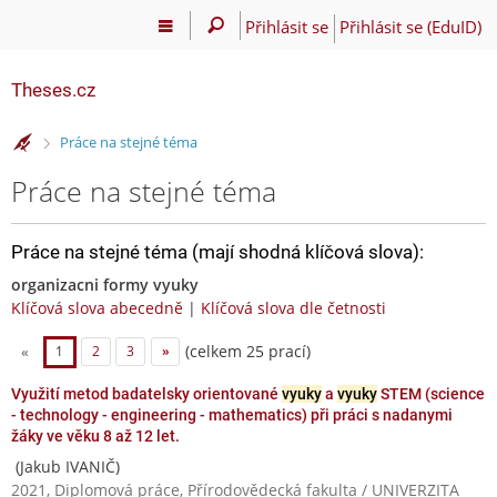
Přihlásit se
Přihlásit se (EduID)
Theses.cz
>
Práce na stejné téma
Práce na stejné téma
Práce na stejné téma (mají shodná klíčová slova):
organizacni formy vyuky
Klíčová slova abecedně
|
Klíčová slova dle četnosti
(celkem 25 prací)
«
1
2
3
»
Využití metod badatelsky orientované
vyuky
a
vyuky
STEM (science
- technology - engineering - mathematics) při práci s nadanymi
žáky ve věku 8 až 12 let.
(Jakub IVANIČ)
2021, Diplomová práce, Přírodovědecká fakulta / UNIVERZITA