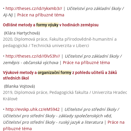
•
http://theses.cz/id//ykxmb3//
|
Učitelství pro základní školy /
AJ-NJ
|
Práce na příbuzné téma
Odlišné metody a
formy výuky
v hodinách zeměpisu
(Klára Hartychová)
2020, Diplomová práce, Fakulta přírodovědně-humanitní a
pedagogická / Technická univerzita v Liberci
•
http://theses.cz/id//0lv53h//
|
Učitelství pro základní školy /
zeměpis - občanská výchova
|
Práce na příbuzné téma
Výukové metody a
organizační formy
z pohledu učitelů a žáků
středních škol
(Blanka Vojtová)
2019, Diplomová práce, Pedagogická fakulta / Univerzita Hradec
Králové
•
http://evskp.uhk.cz/eM5942
|
Učitelství pro střední školy /
Učitelství pro střední školy - základy společenských věd,
Učitelství pro střední školy - ruský jazyk a literatura
|
Práce na
příbuzné téma