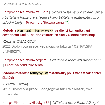
PALACKÉHO V OLOMOUCI
•
http://theses.cz/id//rts03q//
|
Učitelství fyziky pro střední školy
/ Učitelství fyziky pro střední školy / Učitelství matematiky pro
střední školy
|
Práce na příbuzné téma
Metody a
organizační formy výuky
rozvíjející komunikativní
dovednosti žáků 2. stupně základních škol v Olomouckém kraji
(Zuzana CALÁBKOVÁ)
2022, Diplomová práce, Pedagogická fakulta / OSTRAVSKÁ
UNIVERZITA
•
http://theses.cz/id//cxrjki//
|
Učitelství odborných předmětů /
|
Práce na příbuzné téma
Vybrané metody a
formy výuky
matematiky používané v základních
školách
(Tereza Lišková)
2017, Diplomová práce, Pedagogická fakulta / Masarykova
univerzita
•
https://is.muni.cz/th/vkgm6/
|
Učitelství pro základní školy /