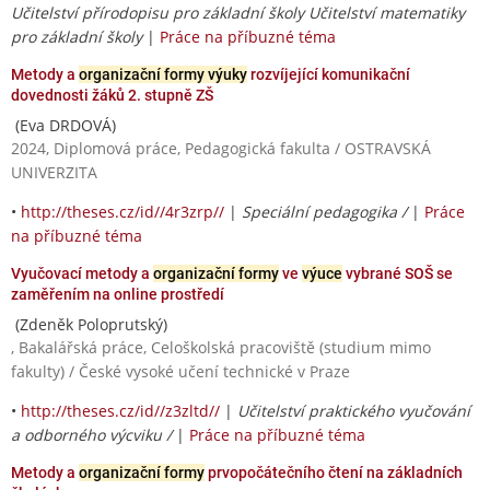
Učitelství přírodopisu pro základní školy Učitelství matematiky
pro základní školy
|
Práce na příbuzné téma
Metody a
organizační formy výuky
rozvíjející komunikační
dovednosti žáků 2. stupně ZŠ
(Eva DRDOVÁ)
2024, Diplomová práce, Pedagogická fakulta / OSTRAVSKÁ
UNIVERZITA
•
http://theses.cz/id//4r3zrp//
|
Speciální pedagogika /
|
Práce
na příbuzné téma
Vyučovací metody a
organizační formy
ve
výuce
vybrané SOŠ se
zaměřením na online prostředí
(Zdeněk Poloprutský)
, Bakalářská práce, Celoškolská pracoviště (studium mimo
fakulty) / České vysoké učení technické v Praze
•
http://theses.cz/id//z3zltd//
|
Učitelství praktického vyučování
a odborného výcviku /
|
Práce na příbuzné téma
Metody a
organizační formy
prvopočátečního čtení na základních