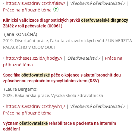
•
https://is.vszdrav.cz/th/f8isw/
|
Všeobecné ošetřovatelství /
|
Práce na příbuzné téma
Klinická validizace diagnostických prvků
ošetřovatelské diagnózy
Zátěž v roli pečovatele (00061)
(Jana KONEČNÁ)
2019, Disertační práce, Fakulta zdravotnických věd / UNIVERZITA
PALACKÉHO V OLOMOUCI
•
http://theses.cz/id//jhpdgy//
|
Ošetřovatelství /
|
Práce na
příbuzné téma
Specifika
ošetřovatelské
péče o kojence s akutní bronchitidou
způsobenou respiračním syncytiálním virem (RSV)
(Laura Bergamo)
2025, Bakalářská práce, Vysoká škola zdravotnická
•
https://is.vszdrav.cz/th/yvh1j/
|
Všeobecné ošetřovatelství /
|
Práce na příbuzné téma
Význam
ošetřovatelské
rehabilitace u pacienta na interním
oddělení