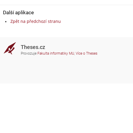
Další aplikace
Zpět na předchozí stranu
Theses.cz
Provozuje
Fakulta informatiky MU
,
Více o Theses
Potřebujete poradit?
Zapojené školy
theses@fi.muni.cz
Správci zapojených škol
Nápověda
Soukromí
Často kladené dotazy
Přístupnost