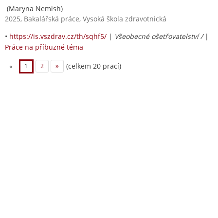
(Maryna Nemish)
2025, Bakalářská práce, Vysoká škola zdravotnická
•
https://is.vszdrav.cz/th/sqhf5/
|
Všeobecné ošetřovatelství /
|
Práce na příbuzné téma
(celkem 20 prací)
«
1
2
»