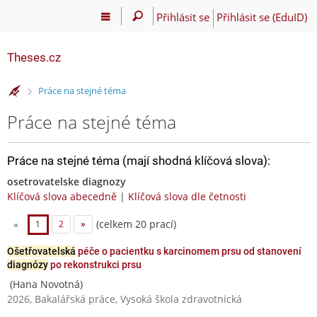
Přihlásit se
Přihlásit se (EduID)
Theses.cz
>
Práce na stejné téma
Práce na stejné téma
Práce na stejné téma (mají shodná klíčová slova):
osetrovatelske diagnozy
Klíčová slova abecedně
|
Klíčová slova dle četnosti
(celkem 20 prací)
«
1
2
»
Ošetřovatelská
péče o pacientku s karcinomem prsu od stanovení
diagnózy
po rekonstrukci prsu
(Hana Novotná)
2026, Bakalářská práce, Vysoká škola zdravotnická