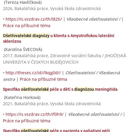
(Tereza Havlíčková)
2026, Bakalářská práce, Vysoká škola zdravotnická
•
https://is.vszdrav.cz/th/l82ti/
|
Všeobecné ošetřovatelství /
|
Práce na příbuzné téma
Ošetřovatelské diagnózy
u klienta s Amyotrofickou laterální
sklerózou
(Karolína ŠVECOVÁ)
2017, Bakalářská práce, Zdravotně sociální fakulta / JIHOČESKÁ
UNIVERZITA V ČESKÝCH BUDĚJOVICÍCH
•
http://theses.cz/id//lkqg0d//
|
Ošetřovatelství / Všeobecná
sestra
|
Práce na příbuzné téma
Specifika
ošetřovatelské
péče u dětí s
diagnózou
meningitida
(Kateřina Horková)
2021, Bakalářská práce, Vysoká škola zdravotnická
•
https://is.vszdrav.cz/th/if0h9/
|
Všeobecné ošetřovatelství /
|
Práce na příbuzné téma
Specifika
ošetřovatelské
péče o pacienta v paliativní péči