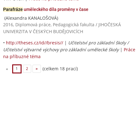
Parafráze
uměleckého díla proměny v čase
(Alexandra KANALOŠOVÁ)
2016, Diplomová práce, Pedagogická fakulta / JIHOČESKÁ
UNIVERZITA V ČESKÝCH BUDĚJOVICÍCH
•
http://theses.cz/id//bresis//
|
Učitelství pro základní školy /
Učitelství výtvarné výchovy pro základní umělecké školy
|
Práce
na příbuzné téma
(celkem 18 prací)
«
1
2
»