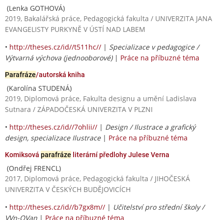
(Lenka GOTHOVÁ)
2019, Bakalářská práce, Pedagogická fakulta / UNIVERZITA JANA
EVANGELISTY PURKYNĚ V ÚSTÍ NAD LABEM
•
http://theses.cz/id//t511hc//
|
Specializace v pedagogice /
Výtvarná výchova (jednooborové)
|
Práce na příbuzné téma
Parafráze
/autorská kniha
(Karolína STUDENÁ)
2019, Diplomová práce, Fakulta designu a umění Ladislava
Sutnara / ZÁPADOČESKÁ UNIVERZITA V PLZNI
•
http://theses.cz/id//7ohlii//
|
Design / Ilustrace a grafický
design, specializace Ilustrace
|
Práce na příbuzné téma
Komiksová
parafráze
literární předlohy Julese Verna
(Ondřej FRENCL)
2017, Diplomová práce, Pedagogická fakulta / JIHOČESKÁ
UNIVERZITA V ČESKÝCH BUDĚJOVICÍCH
•
http://theses.cz/id//b7gx8m//
|
Učitelství pro střední školy /
VVn-OVan
|
Práce na příbuzné téma