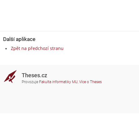
Další aplikace
Zpět na předchozí stranu
Theses.cz
Provozuje
Fakulta informatiky MU
,
Více o Theses
Potřebujete poradit?
Zapojené školy
theses@fi.muni.cz
Správci zapojených škol