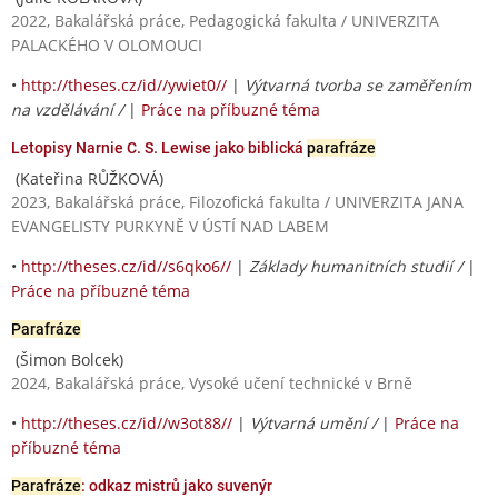
2022, Bakalářská práce, Pedagogická fakulta / UNIVERZITA
PALACKÉHO V OLOMOUCI
•
http://theses.cz/id//ywiet0//
|
Výtvarná tvorba se zaměřením
na vzdělávání /
|
Práce na příbuzné téma
Letopisy Narnie C. S. Lewise jako biblická
parafráze
(Kateřina RŮŽKOVÁ)
2023, Bakalářská práce, Filozofická fakulta / UNIVERZITA JANA
EVANGELISTY PURKYNĚ V ÚSTÍ NAD LABEM
•
http://theses.cz/id//s6qko6//
|
Základy humanitních studií /
|
Práce na příbuzné téma
Parafráze
(Šimon Bolcek)
2024, Bakalářská práce, Vysoké učení technické v Brně
•
http://theses.cz/id//w3ot88//
|
Výtvarná umění /
|
Práce na
příbuzné téma
Parafráze
: odkaz mistrů jako suvenýr