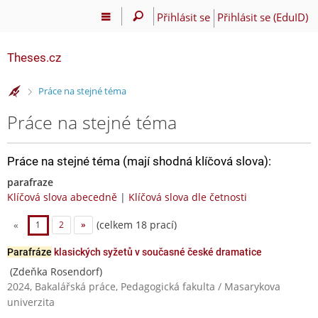
Přihlásit se
Přihlásit se (EduID)
Theses.cz
>
Práce na stejné téma
Práce na stejné téma
Práce na stejné téma (mají shodná klíčová slova):
parafraze
Klíčová slova abecedně
|
Klíčová slova dle četnosti
(celkem 18 prací)
«
1
2
»
Parafráze
klasických syžetů v současné české dramatice
(Zdeňka Rosendorf)
2024, Bakalářská práce, Pedagogická fakulta / Masarykova
univerzita