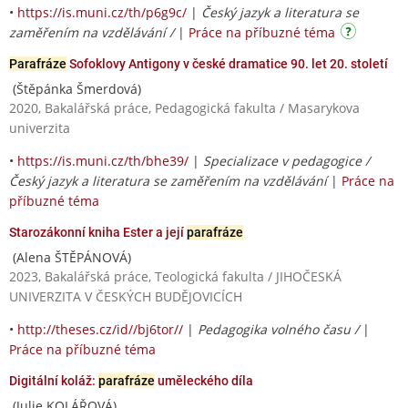
•
https://is.muni.cz/th/p6g9c/
|
Český jazyk a literatura se
zaměřením na vzdělávání /
|
Práce na příbuzné téma
Parafráze
Sofoklovy Antigony v české dramatice 90. let 20. století
(Štěpánka Šmerdová)
2020, Bakalářská práce, Pedagogická fakulta / Masarykova
univerzita
•
https://is.muni.cz/th/bhe39/
|
Specializace v pedagogice /
Český jazyk a literatura se zaměřením na vzdělávání
|
Práce na
příbuzné téma
Starozákonní kniha Ester a její
parafráze
(Alena ŠTĚPÁNOVÁ)
2023, Bakalářská práce, Teologická fakulta / JIHOČESKÁ
UNIVERZITA V ČESKÝCH BUDĚJOVICÍCH
•
http://theses.cz/id//bj6tor//
|
Pedagogika volného času /
|
Práce na příbuzné téma
Digitální koláž:
parafráze
uměleckého díla
(Julie KOLÁŘOVÁ)