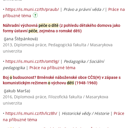
•
https://is.muni.cz/th/praub/
|
Právo a právní věda /
|
Práce na
příbuzné téma
Náhradní výchovná
péče o dítě
(z pohledu dětského domova jako
formy ústavní
péče
, zejména o romské děti)
(Jana Štěpánková)
2013, Diplomová práce, Pedagogická fakulta / Masarykova
univerzita
•
https://is.muni.cz/th/omt9g/
|
Pedagogika / Sociální
pedagogika
|
Práce na příbuzné téma
Boj
o
budoucnost? Brněnské náboženské obce CČS(H) v zápase s
komunistickým režimem
o
výchovu
dětí
(1948-1960)
(Jakub Marša)
2016, Diplomová práce, Filozofická fakulta / Masarykova
univerzita
•
https://is.muni.cz/th/lcz8h/
|
Historické vědy / Historie
|
Práce
na příbuzné téma