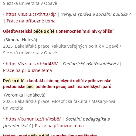
Slezská univerzita v Opavě
•
https://is.slu.cz/th/t37dj/
|
Veřejná správa a sociální politika /
|
Práce na příbuzné téma
Ošetřovatelská
péče o dítě
s onemocněním slinivky břišní
(Simona Hulová)
2025, Bakalářská práce, Fakulta veřejných politik v Opavě /
Slezská univerzita v Opavě
•
https://is.slu.cz/th/xd486/
|
Pediatrické ošetřovatelství /
|
Práce na příbuzné téma
Péče o dítě
a kontakt s biologickými rodiči v příbuzenské
pěstounské
péči
pohledem pečujících manželských párů
(Veronika Hanáková)
2025, Bakalářská práce, Filozofická fakulta / Masarykova
univerzita
•
https://is.muni.cz/th/lxsb8/
|
Sociální pedagogika a
poradenství /
|
Práce na příbuzné téma
Metody rané
péče o dítě
se zrakovým postižením