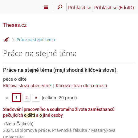
Přihlásit se
Přihlásit se (EduID)
Theses.cz
>
Práce na stejné téma
Práce na stejné téma
Práce na stejné téma (mají shodná klíčová slova):
pece o dite
Klíčová slova abecedně
|
Klíčová slova dle četnosti
(celkem 20 prací)
«
1
2
»
Slaďování pracovního a soukromého života zaměstnanců
pečujících
o děti
a
o
jiné osoby
(Nela Čajková)
2024, Diplomová práce, Právnická fakulta / Masarykova
univerzita