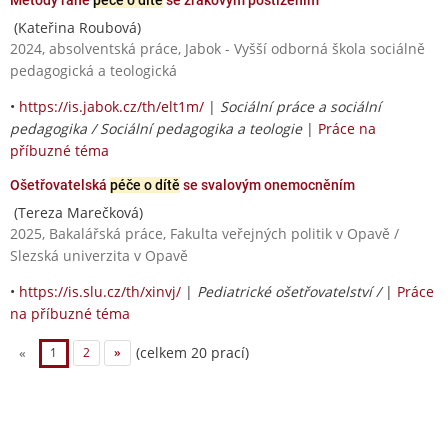
(Kateřina Roubová)
2024, absolventská práce, Jabok - Vyšší odborná škola sociálně
pedagogická a teologická
•
https://is.jabok.cz/th/elt1m/
|
Sociální práce a sociální
pedagogika / Sociální pedagogika a teologie
|
Práce na
příbuzné téma
Ošetřovatelská
péče o dítě
se svalovým onemocněním
(Tereza Marečková)
2025, Bakalářská práce, Fakulta veřejných politik v Opavě /
Slezská univerzita v Opavě
•
https://is.slu.cz/th/xinvj/
|
Pediatrické ošetřovatelství /
|
Práce
na příbuzné téma
(celkem 20 prací)
«
1
2
»