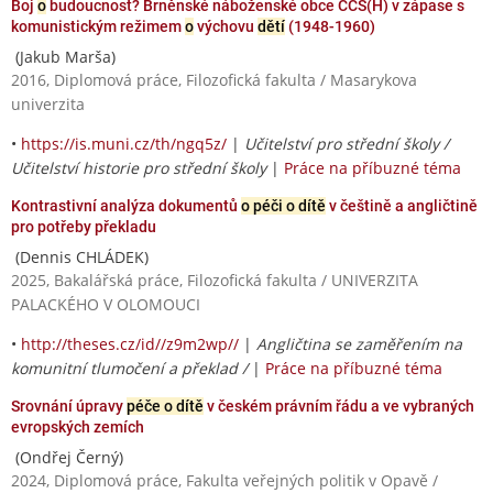
Boj
o
budoucnost? Brněnské náboženské obce CČS(H) v zápase s
komunistickým režimem
o
výchovu
dětí
(1948-1960)
(Jakub Marša)
2016, Diplomová práce, Filozofická fakulta / Masarykova
univerzita
•
https://is.muni.cz/th/ngq5z/
|
Učitelství pro střední školy /
Učitelství historie pro střední školy
|
Práce na příbuzné téma
Kontrastivní analýza dokumentů
o péči o dítě
v češtině a angličtině
pro potřeby překladu
(Dennis CHLÁDEK)
2025, Bakalářská práce, Filozofická fakulta / UNIVERZITA
PALACKÉHO V OLOMOUCI
•
http://theses.cz/id//z9m2wp//
|
Angličtina se zaměřením na
komunitní tlumočení a překlad /
|
Práce na příbuzné téma
Srovnání úpravy
péče o dítě
v českém právním řádu a ve vybraných
evropských zemích
(Ondřej Černý)
2024, Diplomová práce, Fakulta veřejných politik v Opavě /